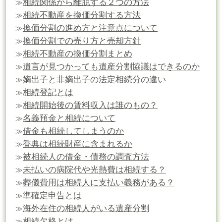
相続関係から離脱する２つの方法
≫
相続不動産を換価分割する方法
≫
換価分割の進め方と注意点について
≫
換価分割での売り方と売却方針
≫
相続不動産の換価分割まとめ
≫
遺言が見つかっても遺産分割協議はできるのか
≫
嫡出子と非嫡出子の法定相続分の違い
≫
相続登記とは
≫
相続開始後の賃料収入は誰のもの？
≫
名義預金と相続について
≫
借金も相続してしまうのか
≫
香典は相続財産に含まれるか
≫
被相続人の借金・債務の調査方法
≫
未払いの病院代や光熱費は相続する？
≫
葬儀費用は相続人に支払い義務がある？
≫
準確定申告とは
≫
海外在住の相続人がいる遺産分割
≫
相続欠格とは
≫