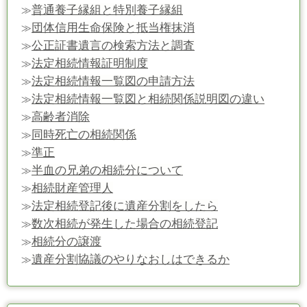
普通養子縁組と特別養子縁組
≫
団体信用生命保険と抵当権抹消
≫
公正証書遺言の検索方法と調査
≫
法定相続情報証明制度
≫
法定相続情報一覧図の申請方法
≫
法定相続情報一覧図と相続関係説明図の違い
≫
高齢者消除
≫
同時死亡の相続関係
≫
準正
≫
半血の兄弟の相続分について
≫
相続財産管理人
≫
法定相続登記後に遺産分割をしたら
≫
数次相続が発生した場合の相続登記
≫
相続分の譲渡
≫
遺産分割協議のやりなおしはできるか
≫