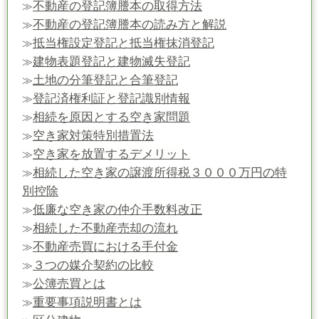
不動産の登記簿謄本の取得方法
≫
不動産の登記簿謄本の読み方と解説
≫
抵当権設定登記と抵当権抹消登記
≫
建物表題登記と建物滅失登記
≫
土地の分筆登記と合筆登記
≫
登記済権利証と登記識別情報
≫
相続を原因とする空き家問題
≫
空き家対策特別措置法
≫
空き家を放置するデメリット
≫
相続した空き家の譲渡所得税３０００万円の特
≫
別控除
低廉な空き家の仲介手数料改正
≫
相続した不動産売却の流れ
≫
不動産売買における手付金
≫
３つの媒介契約の比較
≫
公簿売買とは
≫
重要事項説明書とは
≫