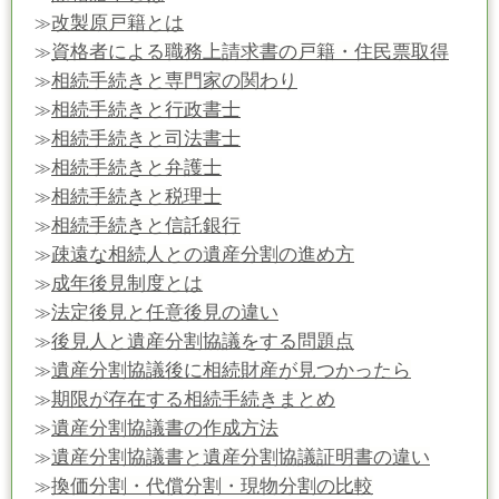
改製原戸籍とは
≫
資格者による職務上請求書の戸籍・住民票取得
≫
相続手続きと専門家の関わり
≫
相続手続きと行政書士
≫
相続手続きと司法書士
≫
相続手続きと弁護士
≫
相続手続きと税理士
≫
相続手続きと信託銀行
≫
疎遠な相続人との遺産分割の進め方
≫
成年後見制度とは
≫
法定後見と任意後見の違い
≫
後見人と遺産分割協議をする問題点
≫
遺産分割協議後に相続財産が見つかったら
≫
期限が存在する相続手続きまとめ
≫
遺産分割協議書の作成方法
≫
遺産分割協議書と遺産分割協議証明書の違い
≫
換価分割・代償分割・現物分割の比較
≫