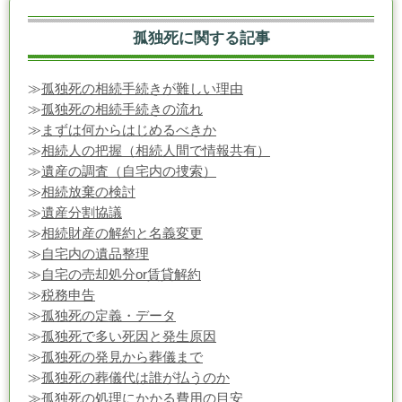
孤独死に関する記事
≫
孤独死の相続手続きが難しい理由
≫
孤独死の相続手続きの流れ
≫
まずは何からはじめるべきか
≫
相続人の把握（相続人間で情報共有）
≫
遺産の調査（自宅内の捜索）
≫
相続放棄の検討
≫
遺産分割協議
≫
相続財産の解約と名義変更
≫
自宅内の遺品整理
≫
自宅の売却処分or賃貸解約
≫
税務申告
≫
孤独死の定義・データ
≫
孤独死で多い死因と発生原因
≫
孤独死の発見から葬儀まで
≫
孤独死の葬儀代は誰が払うのか
≫
孤独死の処理にかかる費用の目安