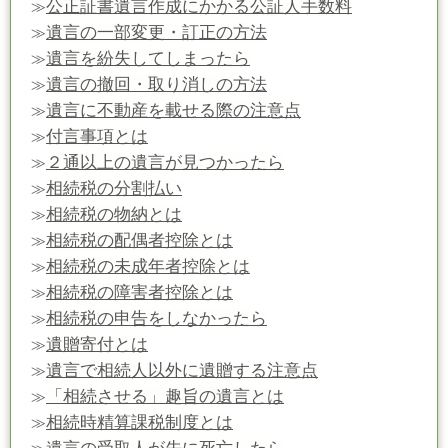
公正証書遺言作成にかかる公証人手数料
≫
遺言の一部変更・訂正の方法
≫
遺言を紛失してしまったら
≫
遺言の撤回・取り消しの方法
≫
遺言に不動産を載せる際の注意点
≫
付言事項とは
≫
２通以上の遺言が見つかったら
≫
相続税の分割払い
≫
相続税の物納とは
≫
相続税の配偶者控除とは
≫
相続税の未成年者控除とは
≫
相続税の障害者控除とは
≫
相続税の申告をしなかったら
≫
遺贈寄付とは
≫
遺言で相続人以外に遺贈する注意点
≫
「相続させる」趣旨の遺言とは
≫
相続時精算課税制度とは
≫