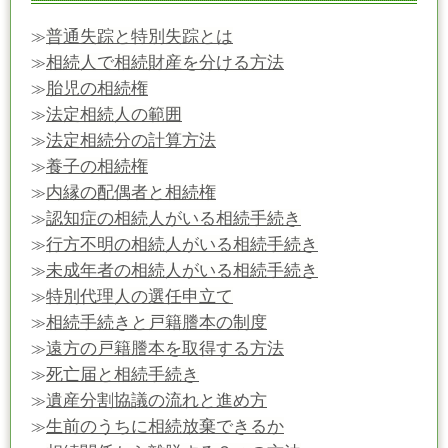
普通失踪と特別失踪とは
≫
相続人で相続財産を分ける方法
≫
胎児の相続権
≫
法定相続人の範囲
≫
法定相続分の計算方法
≫
養子の相続権
≫
内縁の配偶者と相続権
≫
認知症の相続人がいる相続手続き
≫
行方不明の相続人がいる相続手続き
≫
未成年者の相続人がいる相続手続き
≫
特別代理人の選任申立て
≫
相続手続きと戸籍謄本の制度
≫
遠方の戸籍謄本を取得する方法
≫
死亡届と相続手続き
≫
遺産分割協議の流れと進め方
≫
生前のうちに相続放棄できるか
≫