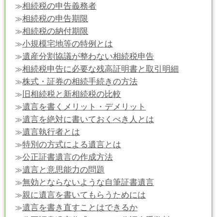
相続税の申告義務者
≫
相続税の申告期限
≫
相続税の納付期限
≫
小規模宅地等の特例とは
≫
遺産分割協議が整わない相続税申告
≫
相続税申告に必要な残高証明書と取引明細
≫
株式・証券の相続手続きの方法
≫
旧相続税と新相続税の比較
≫
遺言を書くメリット・デメリット
≫
遺言を絶対に書いておくべき人とは
≫
遺言執行者とは
≫
特別の方式による遺言とは
≫
公正証書遺言の作成方法
≫
遺言と意思能力の問題
≫
無効とならないような自筆証書遺言
≫
親に遺言を書いてもらうためには
≫
遺言を書き直すことはできるか
≫