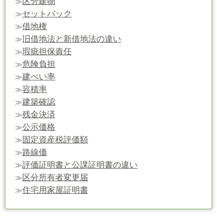
区分建物
≫
セットバック
≫
借地権
≫
旧借地法と新借地法の違い
≫
瑕疵担保責任
≫
危険負担
≫
建ぺい率
≫
容積率
≫
建築確認
≫
残金決済
≫
公示価格
≫
固定資産税評価額
≫
路線価
≫
評価証明書と公課証明書の違い
≫
区分所有者変更届
≫
住宅用家屋証明書
≫