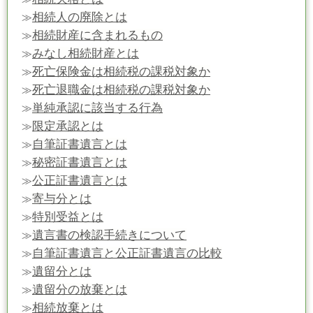
相続人の廃除とは
≫
相続財産に含まれるもの
≫
みなし相続財産とは
≫
死亡保険金は相続税の課税対象か
≫
死亡退職金は相続税の課税対象か
≫
単純承認に該当する行為
≫
限定承認とは
≫
自筆証書遺言とは
≫
秘密証書遺言とは
≫
公正証書遺言とは
≫
寄与分とは
≫
特別受益とは
≫
遺言書の検認手続きについて
≫
自筆証書遺言と公正証書遺言の比較
≫
遺留分とは
≫
遺留分の放棄とは
≫
相続放棄とは
≫