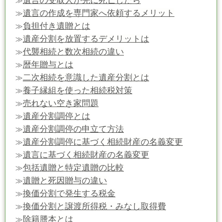
遺言の受取人が先に死亡したら
≫
遺言の作成を専門家へ依頼するメリット
≫
負担付き遺贈とは
≫
遺産分割を放置するデメリットは
≫
代襲相続と数次相続の違い
≫
暦年贈与とは
≫
二次相続を意識した遺産分割とは
≫
養子縁組を使った相続税対策
≫
売れない空き家問題
≫
遺産分割調停とは
≫
遺産分割調停の申立て方法
≫
遺産分割調停に基づく相続財産の名義変更
≫
遺言に基づく相続財産の名義変更
≫
包括遺贈と特定遺贈の比較
≫
遺贈と死因贈与の違い
≫
換価分割で発生する税金
≫
換価分割と譲渡所得税・みなし取得費
≫
除籍謄本とは
≫