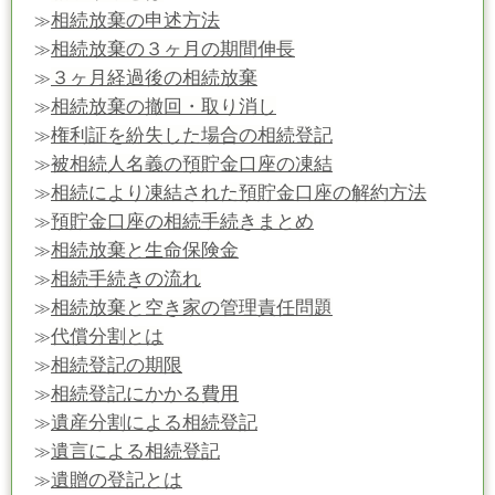
相続放棄の申述方法
≫
相続放棄の３ヶ月の期間伸長
≫
３ヶ月経過後の相続放棄
≫
相続放棄の撤回・取り消し
≫
権利証を紛失した場合の相続登記
≫
被相続人名義の預貯金口座の凍結
≫
相続により凍結された預貯金口座の解約方法
≫
預貯金口座の相続手続きまとめ
≫
相続放棄と生命保険金
≫
相続手続きの流れ
≫
相続放棄と空き家の管理責任問題
≫
代償分割とは
≫
相続登記の期限
≫
相続登記にかかる費用
≫
遺産分割による相続登記
≫
遺言による相続登記
≫
遺贈の登記とは
≫