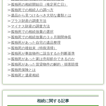
≫
孤独死の相続開始日（推定死亡日）
≫
孤独死での相続人の調べ方
≫
遺品から見つけるべき大切な書類とは
≫
プラス財産の調査方法
≫
マイナス財産の調査方法
≫
孤独死での相続放棄の選択
≫
孤独死での相続放棄の３ヶ月期間伸長
≫
孤独死があった自宅の遺品整理
≫
孤独死の後始末（特殊清掃）
≫
孤独死が事故物件に該当するか判断基準
≫
孤独死があった家は売却処分できるのか
≫
孤独死があった賃貸物件の解約・損害賠償
≫
孤独死保険とは
≫
孤独死と遺産相続
相続に関する記事