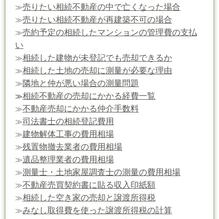
売りたい相続不動産の中で亡くなった場合
≫
売りたい相続不動産が再建築不可の場合
≫
売約予定の相続したマンションの管理費の支払
≫
い
相続した建物が未登記でも売却できるか
≫
相続した土地の売却に測量が必要な理由
≫
隣地と仲が悪い場合の測量問題
≫
相続不動産の売却にかかる経費一覧
≫
不動産売却にかかる仲介手数料
≫
司法書士の相続登記費用
≫
建物解体工事の費用相場
≫
残置物撤去業者の費用相場
≫
遺品整理業者の費用相場
≫
測量士・土地家屋調査士の測量の費用相場
≫
不動産売買契約書に貼る収入印紙額
≫
相続した空き家の売却と譲渡所得税
≫
みなし取得費を使った譲渡所得税の計算
≫