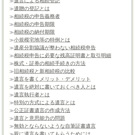
遺言による相続登記
≫
遺贈の登記とは
≫
相続税の申告義務者
≫
相続税の申告期限
≫
相続税の納付期限
≫
小規模宅地等の特例とは
≫
遺産分割協議が整わない相続税申告
≫
相続税申告に必要な残高証明書と取引明細
≫
株式・証券の相続手続きの方法
≫
旧相続税と新相続税の比較
≫
遺言を書くメリット・デメリット
≫
遺言を絶対に書いておくべき人とは
≫
遺言執行者とは
≫
特別の方式による遺言とは
≫
公正証書遺言の作成方法
≫
遺言と意思能力の問題
≫
無効とならないような自筆証書遺言
≫
親に遺言を書いてもらうためには
≫