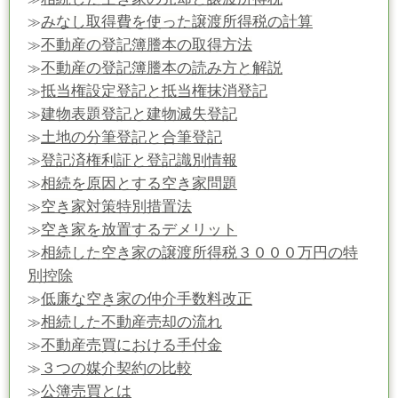
みなし取得費を使った譲渡所得税の計算
≫
不動産の登記簿謄本の取得方法
≫
不動産の登記簿謄本の読み方と解説
≫
抵当権設定登記と抵当権抹消登記
≫
建物表題登記と建物滅失登記
≫
土地の分筆登記と合筆登記
≫
登記済権利証と登記識別情報
≫
相続を原因とする空き家問題
≫
空き家対策特別措置法
≫
空き家を放置するデメリット
≫
相続した空き家の譲渡所得税３０００万円の特
≫
別控除
低廉な空き家の仲介手数料改正
≫
相続した不動産売却の流れ
≫
不動産売買における手付金
≫
３つの媒介契約の比較
≫
公簿売買とは
≫