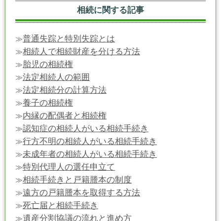
相続に関する記事
普通失踪と特別失踪とは
≫
相続人で相続財産を分ける方法
≫
胎児の相続権
≫
法定相続人の範囲
≫
法定相続分の計算方法
≫
養子の相続権
≫
内縁の配偶者と相続権
≫
認知症の相続人がいる相続手続き
≫
行方不明の相続人がいる相続手続き
≫
未成年者の相続人がいる相続手続き
≫
特別代理人の選任申立て
≫
相続手続きと戸籍謄本の制度
≫
遠方の戸籍謄本を取得する方法
≫
死亡届と相続手続き
≫
遺産分割協議の流れと進め方
≫