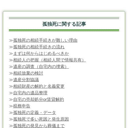
孤独死に関する記事
≫
孤独死の相続手続きが難しい理由
≫
孤独死の相続手続きの流れ
≫
まずは何からはじめるべきか
≫
相続人の把握（相続人間で情報共有）
≫
遺産の調査（自宅内の捜索）
≫
相続放棄の検討
≫
遺産分割協議
≫
相続財産の解約と名義変更
≫
自宅内の遺品整理
≫
自宅の売却処分or賃貸解約
≫
税務申告
≫
孤独死の定義・データ
≫
孤独死で多い死因と発生原因
≫
孤独死の発見から葬儀まで