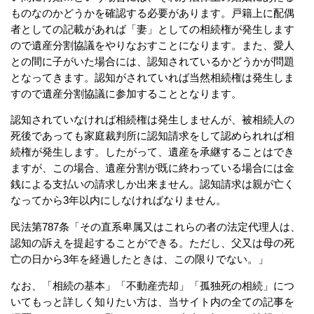
ものなのかどうかを確認する必要があります。戸籍上に配偶
者としての記載があれば「妻」としての相続権が発生します
ので遺産分割協議をやりなおすことになります。また、愛人
との間に子がいた場合には、認知されているかどうかが問題
となってきます。認知がされていれば当然相続権は発生しま
すので遺産分割協議に参加することとなります。
認知されていなければ相続権は発生しませんが、被相続人の
死後であっても家庭裁判所に認知請求をして認められれば相
続権が発生します。したがって、遺産を承継することはでき
ますが、この場合、遺産分割が既に終わっている場合には金
銭による支払いの請求しか出来ません。認知請求は親が亡く
なってから3年以内にしなければなりません。
民法第787条「
その直系卑属又はこれらの者の法定代理人は、
認知の訴えを提起することができる。ただし、父又は母の死
亡の日から3年を経過したときは、この限りでない。」
なお、「相続の基本」「不動産売却」「孤独死の相続」につ
いてもっと詳しく知りたい方は、当サイト内の全ての記事を