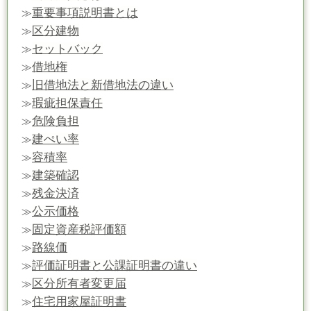
重要事項説明書とは
≫
区分建物
≫
セットバック
≫
借地権
≫
旧借地法と新借地法の違い
≫
瑕疵担保責任
≫
危険負担
≫
建ぺい率
≫
容積率
≫
建築確認
≫
残金決済
≫
公示価格
≫
固定資産税評価額
≫
路線価
≫
評価証明書と公課証明書の違い
≫
区分所有者変更届
≫
住宅用家屋証明書
≫