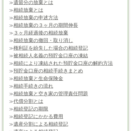
遺留分の放棄とは
≫
相続放棄とは
≫
相続放棄の申述方法
≫
相続放棄の３ヶ月の期間伸長
≫
３ヶ月経過後の相続放棄
≫
相続放棄の撤回・取り消し
≫
権利証を紛失した場合の相続登記
≫
被相続人名義の預貯金口座の凍結
≫
相続により凍結された預貯金口座の解約方法
≫
預貯金口座の相続手続きまとめ
≫
相続放棄と生命保険金
≫
相続手続きの流れ
≫
相続放棄と空き家の管理責任問題
≫
代償分割とは
≫
相続登記の期限
≫
相続登記にかかる費用
≫
遺産分割による相続登記
≫