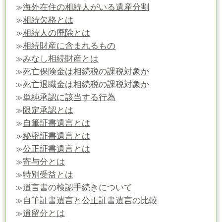
海外在住の相続人がいる遺産分割
≫
相続欠格とは
≫
相続人の廃除とは
≫
相続財産に含まれるもの
≫
みなし相続財産とは
≫
死亡保険金は相続税の課税対象か
≫
死亡退職金は相続税の課税対象か
≫
単純承認に該当する行為
≫
限定承認とは
≫
自筆証書遺言とは
≫
秘密証書遺言とは
≫
公正証書遺言とは
≫
寄与分とは
≫
特別受益とは
≫
遺言書の検認手続きについて
≫
自筆証書遺言と公正証書遺言の比較
≫
遺留分とは
≫