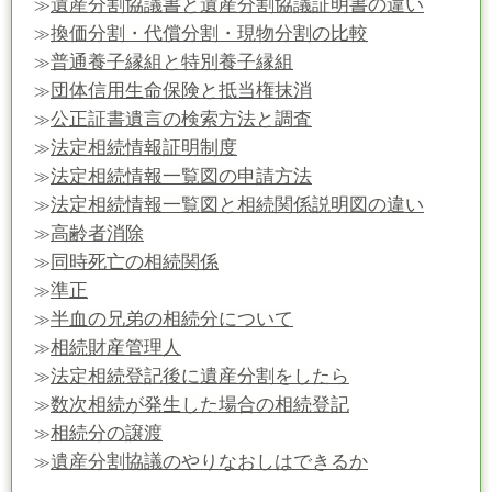
遺産分割協議書と遺産分割協議証明書の違い
≫
換価分割・代償分割・現物分割の比較
≫
普通養子縁組と特別養子縁組
≫
団体信用生命保険と抵当権抹消
≫
公正証書遺言の検索方法と調査
≫
法定相続情報証明制度
≫
法定相続情報一覧図の申請方法
≫
法定相続情報一覧図と相続関係説明図の違い
≫
高齢者消除
≫
同時死亡の相続関係
≫
準正
≫
半血の兄弟の相続分について
≫
相続財産管理人
≫
法定相続登記後に遺産分割をしたら
≫
数次相続が発生した場合の相続登記
≫
相続分の譲渡
≫
遺産分割協議のやりなおしはできるか
≫