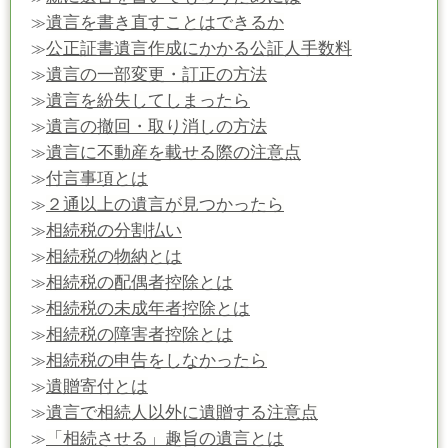
遺言を書き直すことはできるか
≫
公正証書遺言作成にかかる公証人手数料
≫
遺言の一部変更・訂正の方法
≫
遺言を紛失してしまったら
≫
遺言の撤回・取り消しの方法
≫
遺言に不動産を載せる際の注意点
≫
付言事項とは
≫
２通以上の遺言が見つかったら
≫
相続税の分割払い
≫
相続税の物納とは
≫
相続税の配偶者控除とは
≫
相続税の未成年者控除とは
≫
相続税の障害者控除とは
≫
相続税の申告をしなかったら
≫
遺贈寄付とは
≫
遺言で相続人以外に遺贈する注意点
≫
「相続させる」趣旨の遺言とは
≫