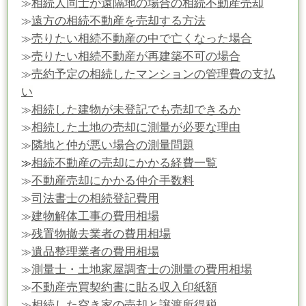
相続人同士が遠隔地の場合の相続不動産売却
≫
遠方の相続不動産を売却する方法
≫
売りたい相続不動産の中で亡くなった場合
≫
売りたい相続不動産が再建築不可の場合
≫
売約予定の相続したマンションの管理費の支払
≫
い
相続した建物が未登記でも売却できるか
≫
相続した土地の売却に測量が必要な理由
≫
隣地と仲が悪い場合の測量問題
≫
相続不動産の売却にかかる経費一覧
≫
不動産売却にかかる仲介手数料
≫
司法書士の相続登記費用
≫
建物解体工事の費用相場
≫
残置物撤去業者の費用相場
≫
遺品整理業者の費用相場
≫
測量士・土地家屋調査士の測量の費用相場
≫
不動産売買契約書に貼る収入印紙額
≫
相続した空き家の売却と譲渡所得税
≫