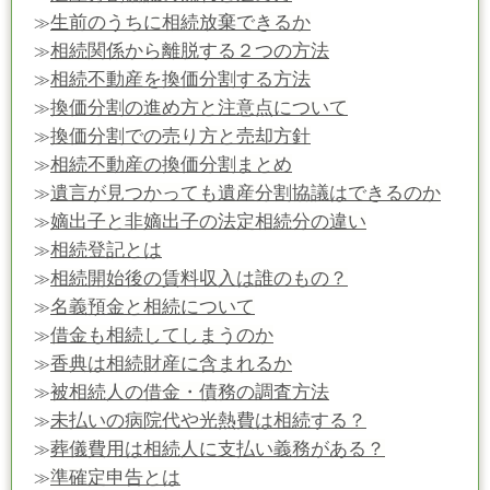
生前のうちに相続放棄できるか
≫
相続関係から離脱する２つの方法
≫
相続不動産を換価分割する方法
≫
換価分割の進め方と注意点について
≫
換価分割での売り方と売却方針
≫
相続不動産の換価分割まとめ
≫
遺言が見つかっても遺産分割協議はできるのか
≫
嫡出子と非嫡出子の法定相続分の違い
≫
相続登記とは
≫
相続開始後の賃料収入は誰のもの？
≫
名義預金と相続について
≫
借金も相続してしまうのか
≫
香典は相続財産に含まれるか
≫
被相続人の借金・債務の調査方法
≫
未払いの病院代や光熱費は相続する？
≫
葬儀費用は相続人に支払い義務がある？
≫
準確定申告とは
≫