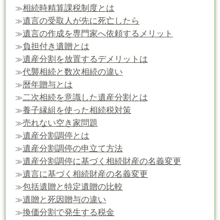
相続時精算課税制度とは
≫
遺言の受取人が先に死亡したら
≫
遺言の作成を専門家へ依頼するメリット
≫
負担付き遺贈とは
≫
遺産分割を放置するデメリットは
≫
代襲相続と数次相続の違い
≫
暦年贈与とは
≫
二次相続を意識した遺産分割とは
≫
養子縁組を使った相続税対策
≫
売れない空き家問題
≫
遺産分割調停とは
≫
遺産分割調停の申立て方法
≫
遺産分割調停に基づく相続財産の名義変更
≫
遺言に基づく相続財産の名義変更
≫
包括遺贈と特定遺贈の比較
≫
遺贈と死因贈与の違い
≫
換価分割で発生する税金
≫