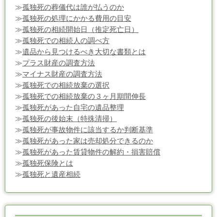
≫
孤独死の葬儀代は誰が払うのか
≫
孤独死の処理にかかる費用の目安
≫
孤独死の相続開始日（推定死亡日）
≫
孤独死での相続人の調べ方
≫
遺品から見つけるべき大切な書類とは
≫
プラス財産の調査方法
≫
マイナス財産の調査方法
≫
孤独死での相続放棄の選択
≫
孤独死での相続放棄の３ヶ月期間伸長
≫
孤独死があった自宅の遺品整理
≫
孤独死の後始末（特殊清掃）
≫
孤独死が事故物件に該当するか判断基準
≫
孤独死があった家は売却処分できるのか
≫
孤独死があった賃貸物件の解約・損害賠償
≫
孤独死保険とは
≫
孤独死と遺産相続