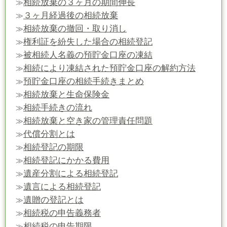
相続放棄の３ヶ月の期間伸長
≫
３ヶ月経過後の相続放棄
≫
相続放棄の撤回・取り消し
≫
権利証を紛失した場合の相続登記
≫
被相続人名義の預貯金口座の凍結
≫
相続により凍結された預貯金口座の解約方法
≫
預貯金口座の相続手続きまとめ
≫
相続放棄と生命保険金
≫
相続手続きの流れ
≫
相続放棄と空き家の管理責任問題
≫
代償分割とは
≫
相続登記の期限
≫
相続登記にかかる費用
≫
遺産分割による相続登記
≫
遺言による相続登記
≫
遺贈の登記とは
≫
相続税の申告義務者
≫
相続税の申告期限
≫