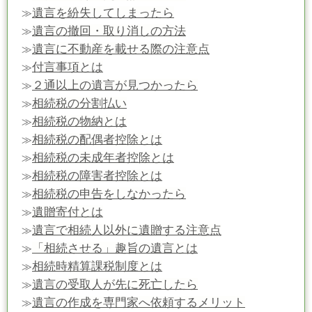
遺言を紛失してしまったら
≫
遺言の撤回・取り消しの方法
≫
遺言に不動産を載せる際の注意点
≫
付言事項とは
≫
２通以上の遺言が見つかったら
≫
相続税の分割払い
≫
相続税の物納とは
≫
相続税の配偶者控除とは
≫
相続税の未成年者控除とは
≫
相続税の障害者控除とは
≫
相続税の申告をしなかったら
≫
遺贈寄付とは
≫
遺言で相続人以外に遺贈する注意点
≫
「相続させる」趣旨の遺言とは
≫
相続時精算課税制度とは
≫
遺言の受取人が先に死亡したら
≫
遺言の作成を専門家へ依頼するメリット
≫