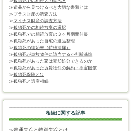
≫
孤独死での相続人の調べ方
≫
遺品から見つけるべき大切な書類とは
≫
プラス財産の調査方法
≫
マイナス財産の調査方法
≫
孤独死での相続放棄の選択
≫
孤独死での相続放棄の３ヶ月期間伸長
≫
孤独死があった自宅の遺品整理
≫
孤独死の後始末（特殊清掃）
≫
孤独死が事故物件に該当するか判断基準
≫
孤独死があった家は売却処分できるのか
≫
孤独死があった賃貸物件の解約・損害賠償
≫
孤独死保険とは
≫
孤独死と遺産相続
相続に関する記事
普通失踪と特別失踪とは
≫