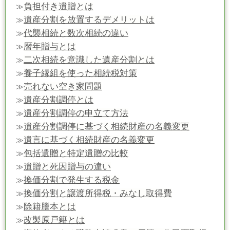
負担付き遺贈とは
≫
遺産分割を放置するデメリットは
≫
代襲相続と数次相続の違い
≫
暦年贈与とは
≫
二次相続を意識した遺産分割とは
≫
養子縁組を使った相続税対策
≫
売れない空き家問題
≫
遺産分割調停とは
≫
遺産分割調停の申立て方法
≫
遺産分割調停に基づく相続財産の名義変更
≫
遺言に基づく相続財産の名義変更
≫
包括遺贈と特定遺贈の比較
≫
遺贈と死因贈与の違い
≫
換価分割で発生する税金
≫
換価分割と譲渡所得税・みなし取得費
≫
除籍謄本とは
≫
改製原戸籍とは
≫