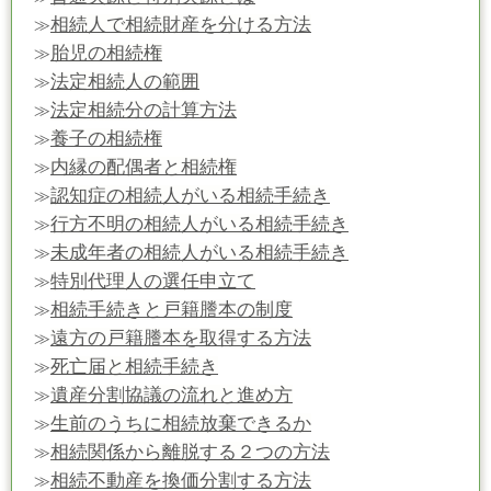
相続人で相続財産を分ける方法
≫
胎児の相続権
≫
法定相続人の範囲
≫
法定相続分の計算方法
≫
養子の相続権
≫
内縁の配偶者と相続権
≫
認知症の相続人がいる相続手続き
≫
行方不明の相続人がいる相続手続き
≫
未成年者の相続人がいる相続手続き
≫
特別代理人の選任申立て
≫
相続手続きと戸籍謄本の制度
≫
遠方の戸籍謄本を取得する方法
≫
死亡届と相続手続き
≫
遺産分割協議の流れと進め方
≫
生前のうちに相続放棄できるか
≫
相続関係から離脱する２つの方法
≫
相続不動産を換価分割する方法
≫