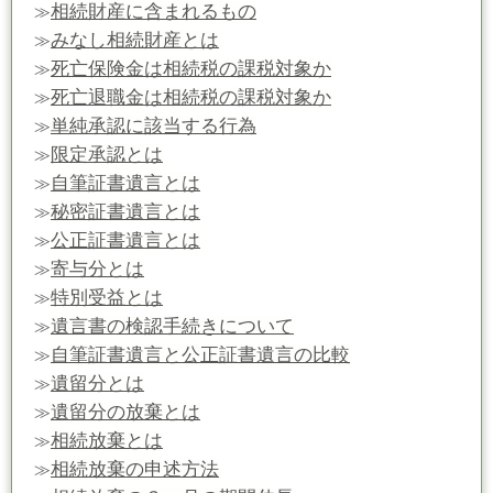
相続財産に含まれるもの
≫
みなし相続財産とは
≫
死亡保険金は相続税の課税対象か
≫
死亡退職金は相続税の課税対象か
≫
単純承認に該当する行為
≫
限定承認とは
≫
自筆証書遺言とは
≫
秘密証書遺言とは
≫
公正証書遺言とは
≫
寄与分とは
≫
特別受益とは
≫
遺言書の検認手続きについて
≫
自筆証書遺言と公正証書遺言の比較
≫
遺留分とは
≫
遺留分の放棄とは
≫
相続放棄とは
≫
相続放棄の申述方法
≫