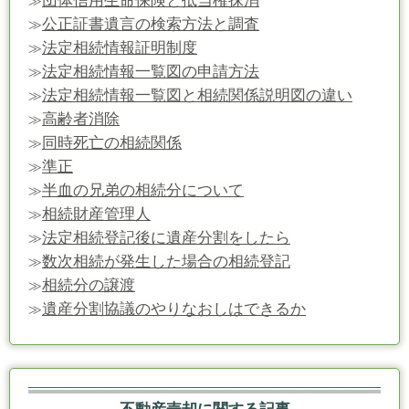
団体信用生命保険と抵当権抹消
≫
公正証書遺言の検索方法と調査
≫
法定相続情報証明制度
≫
法定相続情報一覧図の申請方法
≫
法定相続情報一覧図と相続関係説明図の違い
≫
高齢者消除
≫
同時死亡の相続関係
≫
準正
≫
半血の兄弟の相続分について
≫
相続財産管理人
≫
法定相続登記後に遺産分割をしたら
≫
数次相続が発生した場合の相続登記
≫
相続分の譲渡
≫
遺産分割協議のやりなおしはできるか
≫