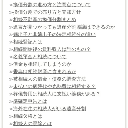
換価分割の進め方と注意点について
≫
換価分割での売り方と売却方針
≫
相続不動産の換価分割まとめ
≫
遺言が見つかっても遺産分割協議はできるのか
≫
嫡出子と非嫡出子の法定相続分の違い
≫
相続登記とは
≫
相続開始後の賃料収入は誰のもの？
≫
名義預金と相続について
≫
借金も相続してしまうのか
≫
香典は相続財産に含まれるか
≫
被相続人の借金・債務の調査方法
≫
未払いの病院代や光熱費は相続する？
≫
葬儀費用は相続人に支払い義務がある？
≫
準確定申告とは
≫
海外在住の相続人がいる遺産分割
≫
相続欠格とは
≫
相続人の廃除とは
≫