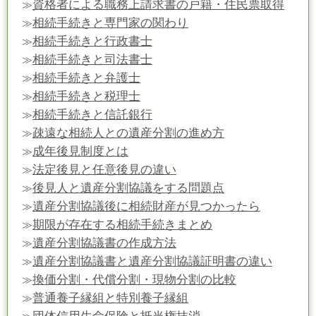
資格者による職務上請求書の戸籍・住民票取得
≫
相続手続きと専門家の関わり
≫
相続手続きと行政書士
≫
相続手続きと司法書士
≫
相続手続きと弁護士
≫
相続手続きと税理士
≫
相続手続きと信託銀行
≫
疎遠な相続人との遺産分割の進め方
≫
成年後見制度とは
≫
法定後見と任意後見の違い
≫
後見人と遺産分割協議をする問題点
≫
遺産分割協議後に相続財産が見つかったら
≫
期限が存在する相続手続きまとめ
≫
遺産分割協議書の作成方法
≫
遺産分割協議書と遺産分割協議証明書の違い
≫
換価分割・代償分割・現物分割の比較
≫
普通養子縁組と特別養子縁組
≫