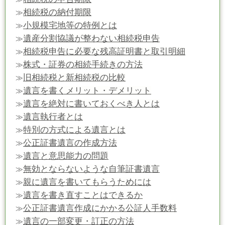
相続税の納付期限
≫
小規模宅地等の特例とは
≫
遺産分割協議が整わない相続税申告
≫
相続税申告に必要な残高証明書と取引明細
≫
株式・証券の相続手続きの方法
≫
旧相続税と新相続税の比較
≫
遺言を書くメリット・デメリット
≫
遺言を絶対に書いておくべき人とは
≫
遺言執行者とは
≫
特別の方式による遺言とは
≫
公正証書遺言の作成方法
≫
遺言と意思能力の問題
≫
無効とならないような自筆証書遺言
≫
親に遺言を書いてもらうためには
≫
遺言を書き直すことはできるか
≫
公正証書遺言作成にかかる公証人手数料
≫
遺言の一部変更・訂正の方法
≫