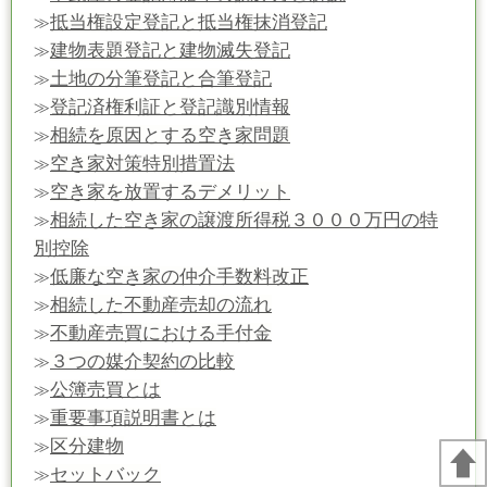
抵当権設定登記と抵当権抹消登記
≫
建物表題登記と建物滅失登記
≫
土地の分筆登記と合筆登記
≫
登記済権利証と登記識別情報
≫
相続を原因とする空き家問題
≫
空き家対策特別措置法
≫
空き家を放置するデメリット
≫
相続した空き家の譲渡所得税３０００万円の特
≫
別控除
低廉な空き家の仲介手数料改正
≫
相続した不動産売却の流れ
≫
不動産売買における手付金
≫
３つの媒介契約の比較
≫
公簿売買とは
≫
重要事項説明書とは
≫
区分建物
≫
セットバック
≫