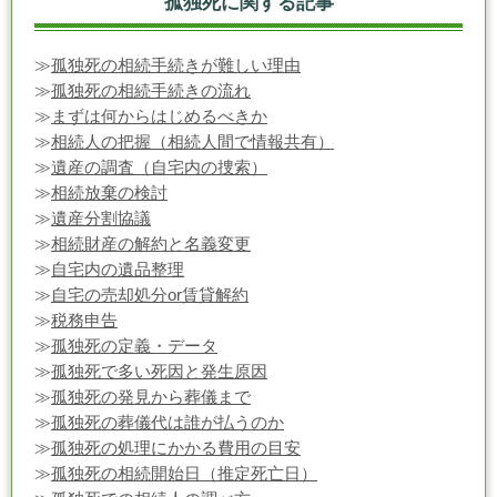
孤独死に関する記事
≫
孤独死の相続手続きが難しい理由
≫
孤独死の相続手続きの流れ
≫
まずは何からはじめるべきか
≫
相続人の把握（相続人間で情報共有）
≫
遺産の調査（自宅内の捜索）
≫
相続放棄の検討
≫
遺産分割協議
≫
相続財産の解約と名義変更
≫
自宅内の遺品整理
≫
自宅の売却処分or賃貸解約
≫
税務申告
≫
孤独死の定義・データ
≫
孤独死で多い死因と発生原因
≫
孤独死の発見から葬儀まで
≫
孤独死の葬儀代は誰が払うのか
≫
孤独死の処理にかかる費用の目安
≫
孤独死の相続開始日（推定死亡日）