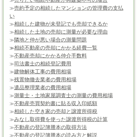
売りたい相続不動産が再建築不可の場合
≫
売約予定の相続したマンションの管理費の支払
≫
い
相続した建物が未登記でも売却できるか
≫
相続した土地の売却に測量が必要な理由
≫
隣地と仲が悪い場合の測量問題
≫
相続不動産の売却にかかる経費一覧
≫
不動産売却にかかる仲介手数料
≫
司法書士の相続登記費用
≫
建物解体工事の費用相場
≫
残置物撤去業者の費用相場
≫
遺品整理業者の費用相場
≫
測量士・土地家屋調査士の測量の費用相場
≫
不動産売買契約書に貼る収入印紙額
≫
相続した空き家の売却と譲渡所得税
≫
みなし取得費を使った譲渡所得税の計算
≫
不動産の登記簿謄本の取得方法
≫
不動産の登記簿謄本の読み方と解説
≫