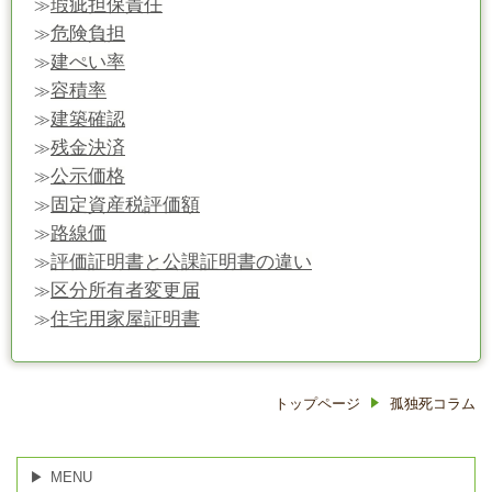
瑕疵担保責任
≫
危険負担
≫
建ぺい率
≫
容積率
≫
建築確認
≫
残金決済
≫
公示価格
≫
固定資産税評価額
≫
路線価
≫
評価証明書と公課証明書の違い
≫
区分所有者変更届
≫
住宅用家屋証明書
≫
トップページ
孤独死コラム
MENU