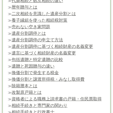
代襲相続と数次相続の違い
≫
暦年贈与とは
≫
二次相続を意識した遺産分割とは
≫
養子縁組を使った相続税対策
≫
売れない空き家問題
≫
遺産分割調停とは
≫
遺産分割調停の申立て方法
≫
遺産分割調停に基づく相続財産の名義変更
≫
遺言に基づく相続財産の名義変更
≫
包括遺贈と特定遺贈の比較
≫
遺贈と死因贈与の違い
≫
換価分割で発生する税金
≫
換価分割と譲渡所得税・みなし取得費
≫
除籍謄本とは
≫
改製原戸籍とは
≫
資格者による職務上請求書の戸籍・住民票取得
≫
相続手続きと専門家の関わり
≫
相続手続きと行政書士
≫