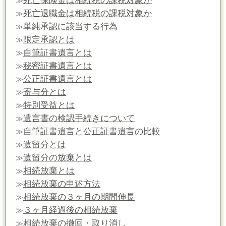
死亡保険金は相続税の課税対象か
≫
死亡退職金は相続税の課税対象か
≫
単純承認に該当する行為
≫
限定承認とは
≫
自筆証書遺言とは
≫
秘密証書遺言とは
≫
公正証書遺言とは
≫
寄与分とは
≫
特別受益とは
≫
遺言書の検認手続きについて
≫
自筆証書遺言と公正証書遺言の比較
≫
遺留分とは
≫
遺留分の放棄とは
≫
相続放棄とは
≫
相続放棄の申述方法
≫
相続放棄の３ヶ月の期間伸長
≫
３ヶ月経過後の相続放棄
≫
相続放棄の撤回・取り消し
≫