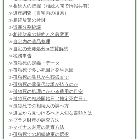
≫
相続人の把握（相続人間で情報共有）
≫
遺産調査（自宅内の捜索）
≫
相続放棄の検討
≫
遺産分割協議
≫
相続財産の解約と名義変更
≫
自宅内の遺品整理
≫
自宅の売却処分or賃貸解約
≫
税務申告
≫
孤独死の定義・データ
≫
孤独死で多い死因と発生原因
≫
孤独死の発見から葬儀まで
≫
孤独死の葬儀代は誰が払うのか
≫
孤独死の処理にかかる費用の目安
≫
孤独死の相続開始日（推定死亡日）
≫
孤独死での相続人の調べ方
≫
遺品から見つけるべき大切な書類とは
≫
プラス財産の調査方法
≫
マイナス財産の調査方法
≫
孤独死での相続放棄の選択