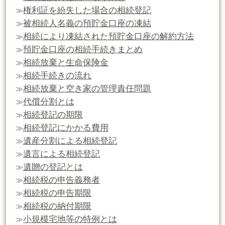
権利証を紛失した場合の相続登記
≫
被相続人名義の預貯金口座の凍結
≫
相続により凍結された預貯金口座の解約方法
≫
預貯金口座の相続手続きまとめ
≫
相続放棄と生命保険金
≫
相続手続きの流れ
≫
相続放棄と空き家の管理責任問題
≫
代償分割とは
≫
相続登記の期限
≫
相続登記にかかる費用
≫
遺産分割による相続登記
≫
遺言による相続登記
≫
遺贈の登記とは
≫
相続税の申告義務者
≫
相続税の申告期限
≫
相続税の納付期限
≫
小規模宅地等の特例とは
≫