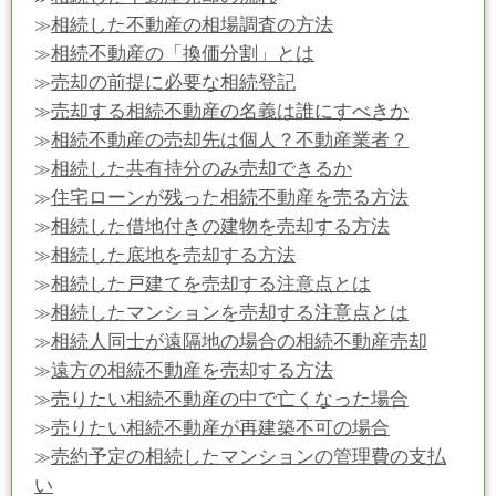
相続した不動産の相場調査の方法
≫
相続不動産の「換価分割」とは
≫
売却の前提に必要な相続登記
≫
売却する相続不動産の名義は誰にすべきか
≫
相続不動産の売却先は個人？不動産業者？
≫
相続した共有持分のみ売却できるか
≫
住宅ローンが残った相続不動産を売る方法
≫
相続した借地付きの建物を売却する方法
≫
相続した底地を売却する方法
≫
相続した戸建てを売却する注意点とは
≫
相続したマンションを売却する注意点とは
≫
相続人同士が遠隔地の場合の相続不動産売却
≫
遠方の相続不動産を売却する方法
≫
売りたい相続不動産の中で亡くなった場合
≫
売りたい相続不動産が再建築不可の場合
≫
売約予定の相続したマンションの管理費の支払
≫
い