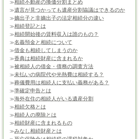
相続不動産の換価分割まとめ
≫
遺言が見つかっても遺産分割協議はできるのか
≫
嫡出子と非嫡出子の法定相続分の違い
≫
相続登記とは
≫
相続開始後の賃料収入は誰のもの？
≫
名義預金と相続について
≫
借金も相続してしまうのか
≫
香典は相続財産に含まれるか
≫
被相続人の借金・債務の調査方法
≫
未払いの病院代や光熱費は相続する？
≫
葬儀費用は相続人に支払い義務がある？
≫
準確定申告とは
≫
海外在住の相続人がいる遺産分割
≫
相続欠格とは
≫
相続人の廃除とは
≫
相続財産に含まれるもの
≫
みなし相続財産とは
≫