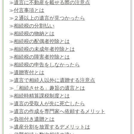
遺言に不動産を載せる際の注意点
≫
付言事項とは
≫
２通以上の遺言が見つかったら
≫
相続税の分割払い
≫
相続税の物納とは
≫
相続税の配偶者控除とは
≫
相続税の未成年者控除とは
≫
相続税の障害者控除とは
≫
相続税の申告をしなかったら
≫
遺贈寄付とは
≫
遺言で相続人以外に遺贈する注意点
≫
「相続させる」趣旨の遺言とは
≫
相続時精算課税制度とは
≫
遺言の受取人が先に死亡したら
≫
遺言の作成を専門家へ依頼するメリット
≫
負担付き遺贈とは
≫
遺産分割を放置するデメリットは
≫