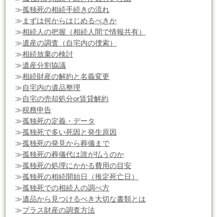
≫
孤独死の相続手続きの流れ
≫
まずは何からはじめるべきか
≫
相続人の把握（相続人間で情報共有）
≫
遺産の調査（自宅内の捜索）
≫
相続放棄の検討
≫
遺産分割協議
≫
相続財産の解約と名義変更
≫
自宅内の遺品整理
≫
自宅の売却処分or賃貸解約
≫
税務申告
≫
孤独死の定義・データ
≫
孤独死で多い死因と発生原因
≫
孤独死の発見から葬儀まで
≫
孤独死の葬儀代は誰が払うのか
≫
孤独死の処理にかかる費用の目安
≫
孤独死の相続開始日（推定死亡日）
≫
孤独死での相続人の調べ方
≫
遺品から見つけるべき大切な書類とは
≫
プラス財産の調査方法