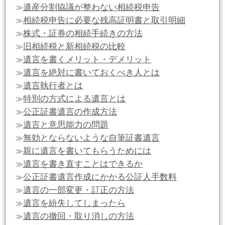
遺産分割協議が整わない相続税申告
≫
相続税申告に必要な残高証明書と取引明細
≫
株式・証券の相続手続きの方法
≫
旧相続税と新相続税の比較
≫
遺言を書くメリット・デメリット
≫
遺言を絶対に書いておくべき人とは
≫
遺言執行者とは
≫
特別の方式による遺言とは
≫
公正証書遺言の作成方法
≫
遺言と意思能力の問題
≫
無効とならないような自筆証書遺言
≫
親に遺言を書いてもらうためには
≫
遺言を書き直すことはできるか
≫
公正証書遺言作成にかかる公証人手数料
≫
遺言の一部変更・訂正の方法
≫
遺言を紛失してしまったら
≫
遺言の撤回・取り消しの方法
≫