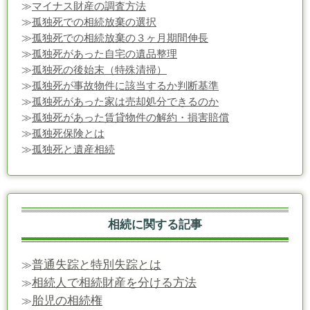
≫
マイナス財産の調査方法
≫
孤独死での相続放棄の選択
≫
孤独死での相続放棄の３ヶ月期間伸長
≫
孤独死があった自宅の遺品整理
≫
孤独死の後始末（特殊清掃）
≫
孤独死が事故物件に該当するか判断基準
≫
孤独死があった家は売却処分できるのか
≫
孤独死があった賃貸物件の解約・損害賠償
≫
孤独死保険とは
≫
孤独死と遺産相続
相続に関する記事
普通失踪と特別失踪とは
≫
相続人で相続財産を分ける方法
≫
胎児の相続権
≫