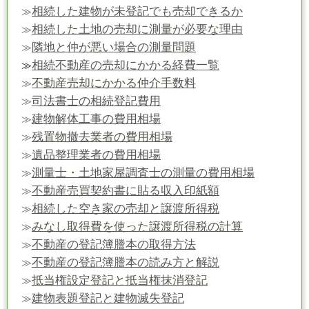
相続した建物が未登記でも売却できるか
≫
相続した土地の売却に測量が必要な理由
≫
隣地と仲が悪い場合の測量問題
≫
相続不動産の売却にかかる経費一覧
≫
不動産売却にかかる仲介手数料
≫
司法書士の相続登記費用
≫
建物解体工事の費用相場
≫
残置物撤去業者の費用相場
≫
遺品整理業者の費用相場
≫
測量士・土地家屋調査士の測量の費用相場
≫
不動産売買契約書に貼る収入印紙額
≫
相続した空き家の売却と譲渡所得税
≫
みなし取得費を使った譲渡所得税の計算
≫
不動産の登記簿謄本の取得方法
≫
不動産の登記簿謄本の読み方と解説
≫
抵当権設定登記と抵当権抹消登記
≫
建物表題登記と建物滅失登記
≫