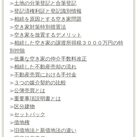
土地の分筆登記と合筆登記
≫
登記済権利証と登記識別情報
≫
相続を原因とする空き家問題
≫
空き家対策特別措置法
≫
空き家を放置するデメリット
≫
相続した空き家の譲渡所得税３０００万円の特
≫
別控除
低廉な空き家の仲介手数料改正
≫
相続した不動産売却の流れ
≫
不動産売買における手付金
≫
３つの媒介契約の比較
≫
公簿売買とは
≫
重要事項説明書とは
≫
区分建物
≫
セットバック
≫
借地権
≫
旧借地法と新借地法の違い
≫