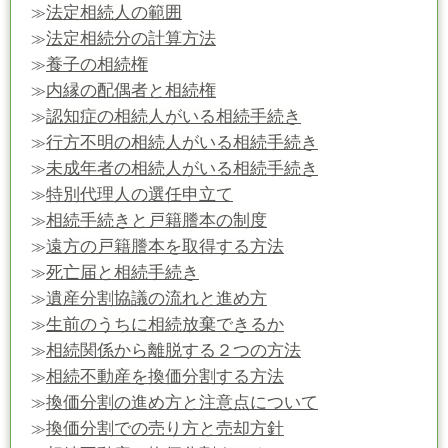
法定相続人の範囲
≫
法定相続分の計算方法
≫
養子の相続権
≫
内縁の配偶者と相続権
≫
認知症の相続人がいる相続手続き
≫
行方不明の相続人がいる相続手続き
≫
未成年者の相続人がいる相続手続き
≫
特別代理人の選任申立て
≫
相続手続きと戸籍謄本の制度
≫
遠方の戸籍謄本を取得する方法
≫
死亡届と相続手続き
≫
遺産分割協議の流れと進め方
≫
生前のうちに相続放棄できるか
≫
相続関係から離脱する２つの方法
≫
相続不動産を換価分割する方法
≫
換価分割の進め方と注意点について
≫
換価分割での売り方と売却方針
≫