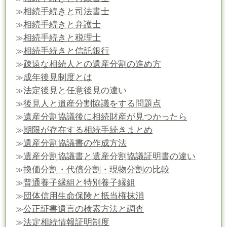
相続手続きと司法書士
≫
相続手続きと弁護士
≫
相続手続きと税理士
≫
相続手続きと信託銀行
≫
疎遠な相続人との遺産分割の進め方
≫
成年後見制度とは
≫
法定後見と任意後見の違い
≫
後見人と遺産分割協議をする問題点
≫
遺産分割協議後に相続財産が見つかったら
≫
期限が存在する相続手続きまとめ
≫
遺産分割協議書の作成方法
≫
遺産分割協議書と遺産分割協議証明書の違い
≫
換価分割・代償分割・現物分割の比較
≫
普通養子縁組と特別養子縁組
≫
団体信用生命保険と抵当権抹消
≫
公正証書遺言の検索方法と調査
≫
法定相続情報証明制度
≫