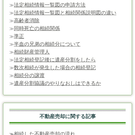
法定相続情報一覧図の申請方法
≫
法定相続情報一覧図と相続関係説明図の違い
≫
高齢者消除
≫
同時死亡の相続関係
≫
準正
≫
半血の兄弟の相続分について
≫
相続財産管理人
≫
法定相続登記後に遺産分割をしたら
≫
数次相続が発生した場合の相続登記
≫
相続分の譲渡
≫
遺産分割協議のやりなおしはできるか
≫
不動産売却に関する記事
相続した不動産売却の流れ
≫