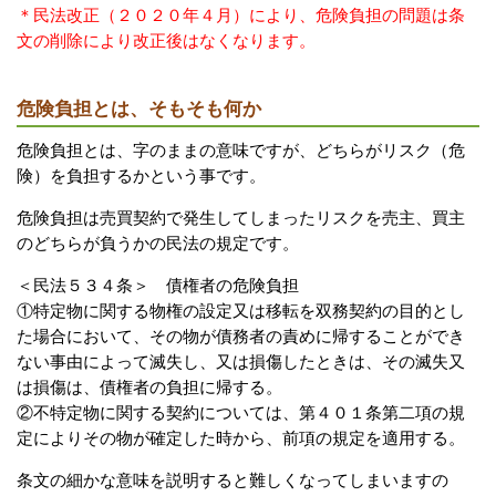
＊民法改正（２０２０年４月）により、危険負担の問題は条
文の削除により改正後はなくなります。
危険負担とは、そもそも何か
危険負担とは、字のままの意味ですが、どちらがリスク（危
険）を負担するかという事です。
危険負担は売買契約で発生してしまったリスクを売主、買主
のどちらが負うかの民法の規定です。
＜民法５３４条＞
債権者の危険負担
①特定物に関する物権の設定又は移転を双務契約の目的とし
た場合
において、その物が
債務者の責めに帰することができ
ない事由
によって滅失し、又は損傷したときは、その滅失又
は損傷は、債権者の負担に帰する。
②
不特定物に関する契約
については、第４０１条
第二項の規
定によりその物が確定した時から、前項の規定を適用する。
条文の細かな意味を説明すると難しくなってしまいますの