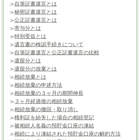
自筆証書遺言とは
≫
秘密証書遺言とは
≫
公正証書遺言とは
≫
寄与分とは
≫
特別受益とは
≫
遺言書の検認手続きについて
≫
自筆証書遺言と公正証書遺言の比較
≫
遺留分とは
≫
遺留分の放棄とは
≫
相続放棄とは
≫
相続放棄の申述方法
≫
相続放棄の３ヶ月の期間伸長
≫
３ヶ月経過後の相続放棄
≫
相続放棄の撤回・取り消し
≫
権利証を紛失した場合の相続登記
≫
被相続人名義の預貯金口座の凍結
≫
相続により凍結された預貯金口座の解約方法
≫