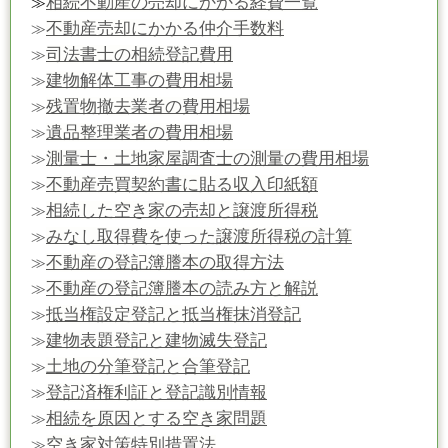
相続不動産の売却にかかる経費一覧
≫
不動産売却にかかる仲介手数料
≫
司法書士の相続登記費用
≫
建物解体工事の費用相場
≫
残置物撤去業者の費用相場
≫
遺品整理業者の費用相場
≫
測量士・土地家屋調査士の測量の費用相場
≫
不動産売買契約書に貼る収入印紙額
≫
相続した空き家の売却と譲渡所得税
≫
みなし取得費を使った譲渡所得税の計算
≫
不動産の登記簿謄本の取得方法
≫
不動産の登記簿謄本の読み方と解説
≫
抵当権設定登記と抵当権抹消登記
≫
建物表題登記と建物滅失登記
≫
土地の分筆登記と合筆登記
≫
登記済権利証と登記識別情報
≫
相続を原因とする空き家問題
≫
空き家対策特別措置法
≫