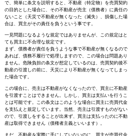
で、簡単に条文を説明すると、不動産（特定物）を売買契約
の目的とした場合に、その不動産が売主（債務者）に責任の
ないこと（天災で不動産が無くなった（滅失）、損傷した場
合は、買主がその責任を負うという事です。
一見問題になるような規定ではありませんが、この規定はと
ても買主に不合理な規定です。
まず、債務者が責任を負うような事で不動産が無くなるので
あれば、債務不履行で処理しますので、この場合は問題あり
ません。危険負担の条文が想定しているのは、売買契約後不
動産の引渡しの前に、天災により不動産が無くなってしまっ
た場合です。
この場合に、売主は不動産がなくなったので、買主に不動産
を引渡すことはできません。しかし、買主は支払いを行うこ
とは可能です。この条文はこのような場合に買主に売買代金
を支払えと規定しています。当然、売主は引渡すものがない
ので、引渡しをすることが出来ず、買主は支払ったのに不動
産は取得できません（債権者主義といいます）。
まだ、不動産を実際に手にしていないのに、買主が売買代金