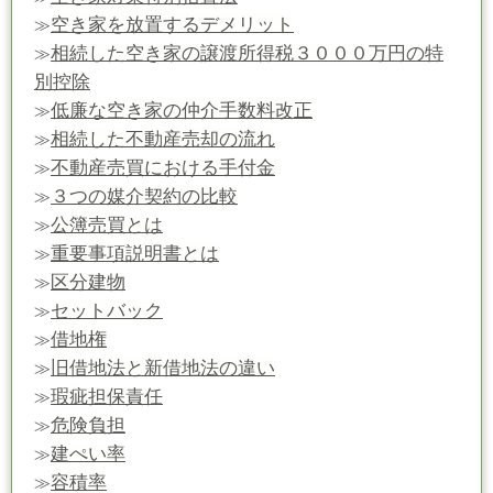
空き家を放置するデメリット
≫
相続した空き家の譲渡所得税３０００万円の特
≫
別控除
低廉な空き家の仲介手数料改正
≫
相続した不動産売却の流れ
≫
不動産売買における手付金
≫
３つの媒介契約の比較
≫
公簿売買とは
≫
重要事項説明書とは
≫
区分建物
≫
セットバック
≫
借地権
≫
旧借地法と新借地法の違い
≫
瑕疵担保責任
≫
危険負担
≫
建ぺい率
≫
容積率
≫