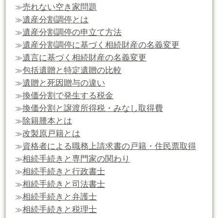
売れない空き家問題
≫
遺産分割調停とは
≫
遺産分割調停の申立て方法
≫
遺産分割調停に基づく相続財産の名義変更
≫
遺言に基づく相続財産の名義変更
≫
包括遺贈と特定遺贈の比較
≫
遺贈と死因贈与の違い
≫
換価分割で発生する税金
≫
換価分割と譲渡所得税・みなし取得費
≫
除籍謄本とは
≫
改製原戸籍とは
≫
資格者による職務上請求書の戸籍・住民票取得
≫
相続手続きと専門家の関わり
≫
相続手続きと行政書士
≫
相続手続きと司法書士
≫
相続手続きと弁護士
≫
相続手続きと税理士
≫