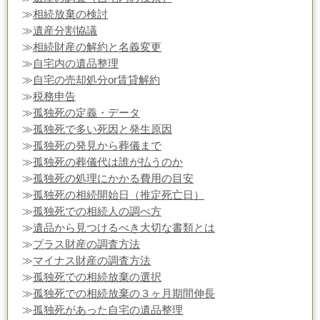
≫
相続放棄の検討
≫
遺産分割協議
≫
相続財産の解約と名義変更
≫
自宅内の遺品整理
≫
自宅の売却処分or賃貸解約
≫
税務申告
≫
孤独死の定義・データ
≫
孤独死で多い死因と発生原因
≫
孤独死の発見から葬儀まで
≫
孤独死の葬儀代は誰が払うのか
≫
孤独死の処理にかかる費用の目安
≫
孤独死の相続開始日（推定死亡日）
≫
孤独死での相続人の調べ方
≫
遺品から見つけるべき大切な書類とは
≫
プラス財産の調査方法
≫
マイナス財産の調査方法
≫
孤独死での相続放棄の選択
≫
孤独死での相続放棄の３ヶ月期間伸長
≫
孤独死があった自宅の遺品整理