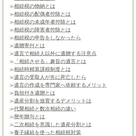
相続税の物納とは
≫
相続税の配偶者控除とは
≫
相続税の未成年者控除とは
≫
相続税の障害者控除とは
≫
相続税の申告をしなかったら
≫
遺贈寄付とは
≫
遺言で相続人以外に遺贈する注意点
≫
「相続させる」趣旨の遺言とは
≫
相続時精算課税制度とは
≫
遺言の受取人が先に死亡したら
≫
遺言の作成を専門家へ依頼するメリット
≫
負担付き遺贈とは
≫
遺産分割を放置するデメリットは
≫
代襲相続と数次相続の違い
≫
暦年贈与とは
≫
二次相続を意識した遺産分割とは
≫
養子縁組を使った相続税対策
≫