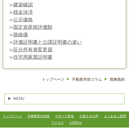
建築確認
≫
残金決済
≫
公示価格
≫
固定資産税評価額
≫
路線価
≫
評価証明書と公課証明書の違い
≫
区分所有者変更届
≫
住宅用家屋証明書
≫
トップページ
不動産売却コラム
危険負担
MENU
トップページ
当事務所の特徴
サポート料金
お客さまの声
よくあるご質問
アクセス
お問合せ