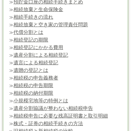
預貯金口座の相続手続きまとめ
≫
相続放棄と生命保険金
≫
相続手続きの流れ
≫
相続放棄と空き家の管理責任問題
≫
代償分割とは
≫
相続登記の期限
≫
相続登記にかかる費用
≫
遺産分割による相続登記
≫
遺言による相続登記
≫
遺贈の登記とは
≫
相続税の申告義務者
≫
相続税の申告期限
≫
相続税の納付期限
≫
小規模宅地等の特例とは
≫
遺産分割協議が整わない相続税申告
≫
相続税申告に必要な残高証明書と取引明細
≫
株式・証券の相続手続きの方法
≫