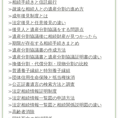
相続手続きと信託銀行
≫
疎遠な相続人との遺産分割の進め方
≫
成年後見制度とは
≫
法定後見と任意後見の違い
≫
後見人と遺産分割協議をする問題点
≫
遺産分割協議後に相続財産が見つかったら
≫
期限が存在する相続手続きまとめ
≫
遺産分割協議書の作成方法
≫
遺産分割協議書と遺産分割協議証明書の違い
≫
換価分割・代償分割・現物分割の比較
≫
普通養子縁組と特別養子縁組
≫
団体信用生命保険と抵当権抹消
≫
公正証書遺言の検索方法と調査
≫
法定相続情報証明制度
≫
法定相続情報一覧図の申請方法
≫
法定相続情報一覧図と相続関係説明図の違い
≫
高齢者消除
≫