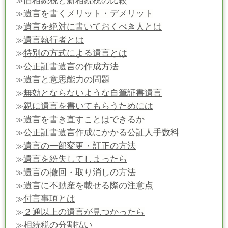
旧相続税と新相続税の比較
≫
遺言を書くメリット・デメリット
≫
遺言を絶対に書いておくべき人とは
≫
遺言執行者とは
≫
特別の方式による遺言とは
≫
公正証書遺言の作成方法
≫
遺言と意思能力の問題
≫
無効とならないような自筆証書遺言
≫
親に遺言を書いてもらうためには
≫
遺言を書き直すことはできるか
≫
公正証書遺言作成にかかる公証人手数料
≫
遺言の一部変更・訂正の方法
≫
遺言を紛失してしまったら
≫
遺言の撤回・取り消しの方法
≫
遺言に不動産を載せる際の注意点
≫
付言事項とは
≫
２通以上の遺言が見つかったら
≫
相続税の分割払い
≫