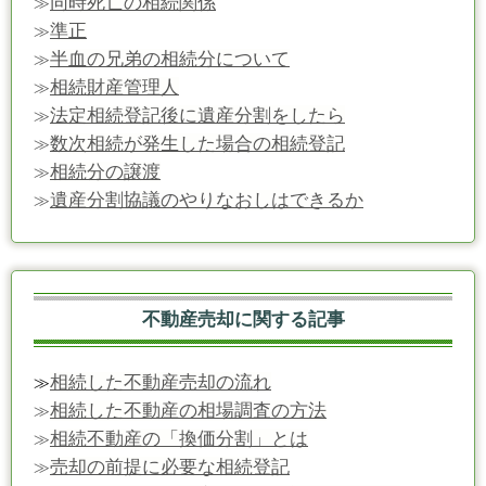
同時死亡の相続関係
≫
準正
≫
半血の兄弟の相続分について
≫
相続財産管理人
≫
法定相続登記後に遺産分割をしたら
≫
数次相続が発生した場合の相続登記
≫
相続分の譲渡
≫
遺産分割協議のやりなおしはできるか
≫
不動産売却に関する記事
相続した不動産売却の流れ
≫
相続した不動産の相場調査の方法
≫
相続不動産の「換価分割」とは
≫
売却の前提に必要な相続登記
≫