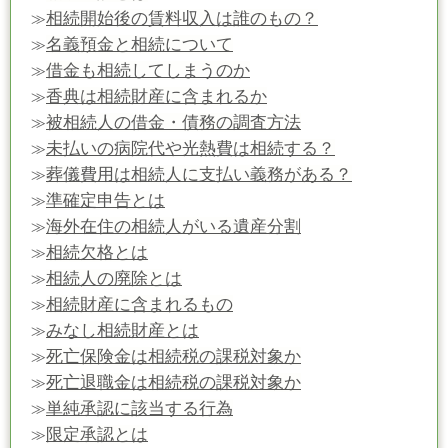
相続開始後の賃料収入は誰のもの？
≫
名義預金と相続について
≫
借金も相続してしまうのか
≫
香典は相続財産に含まれるか
≫
被相続人の借金・債務の調査方法
≫
未払いの病院代や光熱費は相続する？
≫
葬儀費用は相続人に支払い義務がある？
≫
準確定申告とは
≫
海外在住の相続人がいる遺産分割
≫
相続欠格とは
≫
相続人の廃除とは
≫
相続財産に含まれるもの
≫
みなし相続財産とは
≫
死亡保険金は相続税の課税対象か
≫
死亡退職金は相続税の課税対象か
≫
単純承認に該当する行為
≫
限定承認とは
≫