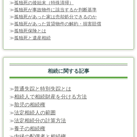
≫
孤独死の後始末（特殊清掃）
≫
孤独死が事故物件に該当するか判断基準
≫
孤独死があった家は売却処分できるのか
≫
孤独死があった賃貸物件の解約・損害賠償
≫
孤独死保険とは
≫
孤独死と遺産相続
相続に関する記事
普通失踪と特別失踪とは
≫
相続人で相続財産を分ける方法
≫
胎児の相続権
≫
法定相続人の範囲
≫
法定相続分の計算方法
≫
養子の相続権
≫
内縁の配偶者と相続権
≫