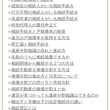
認知症の相続人がいる相続手続き
≫
行方不明の相続人がいる相続手続き
≫
未成年者の相続人がいる相続手続き
≫
特別代理人の選任申立て
≫
相続手続きと戸籍謄本の制度
≫
遠方の戸籍謄本を取得する方法
≫
死亡届と相続手続き
≫
遺産分割協議の流れと進め方
≫
生前のうちに相続放棄できるか
≫
相続関係から離脱する２つの方法
≫
相続不動産を換価分割する方法
≫
換価分割の進め方と注意点について
≫
換価分割での売り方と売却方針
≫
相続不動産の換価分割まとめ
≫
遺言が見つかっても遺産分割協議はできるのか
≫
嫡出子と非嫡出子の法定相続分の違い
≫
相続登記とは
≫