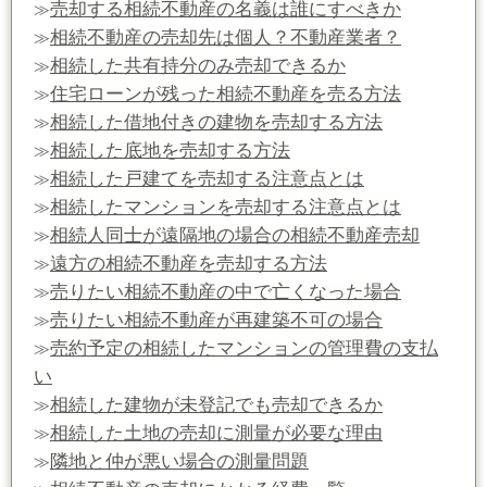
売却する相続不動産の名義は誰にすべきか
≫
相続不動産の売却先は個人？不動産業者？
≫
相続した共有持分のみ売却できるか
≫
住宅ローンが残った相続不動産を売る方法
≫
相続した借地付きの建物を売却する方法
≫
相続した底地を売却する方法
≫
相続した戸建てを売却する注意点とは
≫
相続したマンションを売却する注意点とは
≫
相続人同士が遠隔地の場合の相続不動産売却
≫
遠方の相続不動産を売却する方法
≫
売りたい相続不動産の中で亡くなった場合
≫
売りたい相続不動産が再建築不可の場合
≫
売約予定の相続したマンションの管理費の支払
≫
い
相続した建物が未登記でも売却できるか
≫
相続した土地の売却に測量が必要な理由
≫
隣地と仲が悪い場合の測量問題
≫