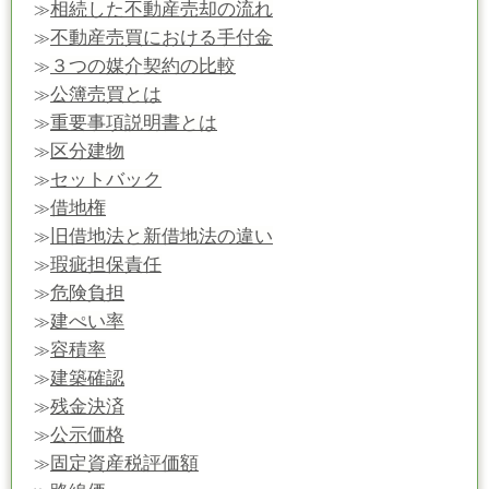
相続した不動産売却の流れ
≫
不動産売買における手付金
≫
３つの媒介契約の比較
≫
公簿売買とは
≫
重要事項説明書とは
≫
区分建物
≫
セットバック
≫
借地権
≫
旧借地法と新借地法の違い
≫
瑕疵担保責任
≫
危険負担
≫
建ぺい率
≫
容積率
≫
建築確認
≫
残金決済
≫
公示価格
≫
固定資産税評価額
≫