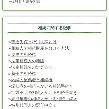
≫
孤独死と遺産相続
相続に関する記事
普通失踪と特別失踪とは
≫
相続人で相続財産を分ける方法
≫
胎児の相続権
≫
法定相続人の範囲
≫
法定相続分の計算方法
≫
養子の相続権
≫
内縁の配偶者と相続権
≫
認知症の相続人がいる相続手続き
≫
行方不明の相続人がいる相続手続き
≫
未成年者の相続人がいる相続手続き
≫
特別代理人の選任申立て
≫