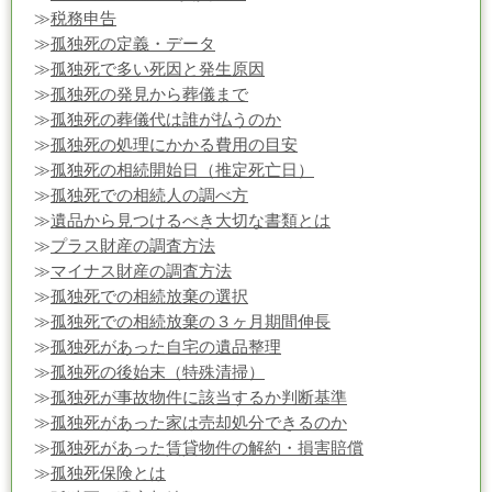
≫
税務申告
≫
孤独死の定義・データ
≫
孤独死で多い死因と発生原因
≫
孤独死の発見から葬儀まで
≫
孤独死の葬儀代は誰が払うのか
≫
孤独死の処理にかかる費用の目安
≫
孤独死の相続開始日（推定死亡日）
≫
孤独死での相続人の調べ方
≫
遺品から見つけるべき大切な書類とは
≫
プラス財産の調査方法
≫
マイナス財産の調査方法
≫
孤独死での相続放棄の選択
≫
孤独死での相続放棄の３ヶ月期間伸長
≫
孤独死があった自宅の遺品整理
≫
孤独死の後始末（特殊清掃）
≫
孤独死が事故物件に該当するか判断基準
≫
孤独死があった家は売却処分できるのか
≫
孤独死があった賃貸物件の解約・損害賠償
≫
孤独死保険とは