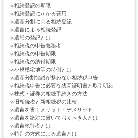
相続登記の期限
≫
相続登記にかかる費用
≫
遺産分割による相続登記
≫
遺言による相続登記
≫
遺贈の登記とは
≫
相続税の申告義務者
≫
相続税の申告期限
≫
相続税の納付期限
≫
小規模宅地等の特例とは
≫
遺産分割協議が整わない相続税申告
≫
相続税申告に必要な残高証明書と取引明細
≫
株式・証券の相続手続きの方法
≫
旧相続税と新相続税の比較
≫
遺言を書くメリット・デメリット
≫
遺言を絶対に書いておくべき人とは
≫
遺言執行者とは
≫
特別の方式による遺言とは
≫