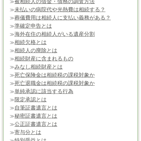
被相続人の借金・債務の調査方法
≫
未払いの病院代や光熱費は相続する？
≫
葬儀費用は相続人に支払い義務がある？
≫
準確定申告とは
≫
海外在住の相続人がいる遺産分割
≫
相続欠格とは
≫
相続人の廃除とは
≫
相続財産に含まれるもの
≫
みなし相続財産とは
≫
死亡保険金は相続税の課税対象か
≫
死亡退職金は相続税の課税対象か
≫
単純承認に該当する行為
≫
限定承認とは
≫
自筆証書遺言とは
≫
秘密証書遺言とは
≫
公正証書遺言とは
≫
寄与分とは
≫
特別受益とは
≫