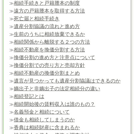
相続手続きと戸籍謄本の制度
≫
遠方の戸籍謄本を取得する方法
≫
死亡届と相続手続き
≫
遺産分割協議の流れと進め方
≫
生前のうちに相続放棄できるか
≫
相続関係から離脱する２つの方法
≫
相続不動産を換価分割する方法
≫
換価分割の進め方と注意点について
≫
換価分割での売り方と売却方針
≫
相続不動産の換価分割まとめ
≫
遺言が見つかっても遺産分割協議はできるのか
≫
嫡出子と非嫡出子の法定相続分の違い
≫
相続登記とは
≫
相続開始後の賃料収入は誰のもの？
≫
名義預金と相続について
≫
借金も相続してしまうのか
≫
香典は相続財産に含まれるか
≫