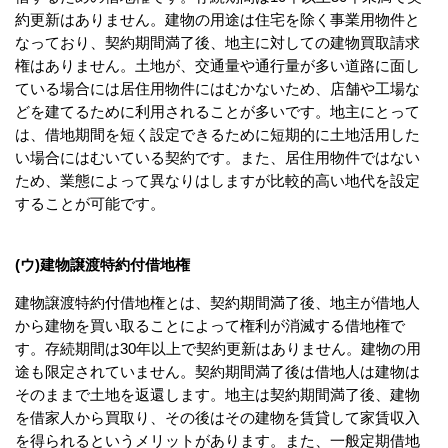
約更新はありません。建物の用途は住宅を除く事業用物件と
なっており、契約期間満了後、地主に対しての建物買取請求
権はありません。土地が、交通量や通行量が多い道路に面し
ている場合には居住用物件にはむかないため、店舗や工場な
どを建てるために利用されることが多いです。地主にとって
は、借地期間を短く設定できるために短期的に土地活用した
い場合にはむいている契約です。また、居住用物件ではない
ため、業態によって異なりはしますが比較的高い地代を設定
することが可能です。
(ウ)建物譲渡特約付借地権
建物譲渡特約付借地権とは、契約期間満了後、地主が借地人
から建物を買い取ることによって権利が消滅する借地権で
す。存続期間は30年以上で契約更新はありません。建物の用
途も限定されていません。契約期間満了後は借地人は建物は
そのままで土地を返還します。地主は契約期間満了後、建物
を借家人から買取り、その後はその建物を賃貸して家賃収入
を得られるというメリットがあります。また、一般定期借地