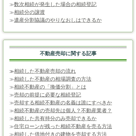
数次相続が発生した場合の相続登記
≫
相続分の譲渡
≫
遺産分割協議のやりなおしはできるか
≫
不動産売却に関する記事
相続した不動産売却の流れ
≫
相続した不動産の相場調査の方法
≫
相続不動産の「換価分割」とは
≫
売却の前提に必要な相続登記
≫
売却する相続不動産の名義は誰にすべきか
≫
相続不動産の売却先は個人？不動産業者？
≫
相続した共有持分のみ売却できるか
≫
住宅ローンが残った相続不動産を売る方法
≫
相続した借地付きの建物を売却する方法
≫