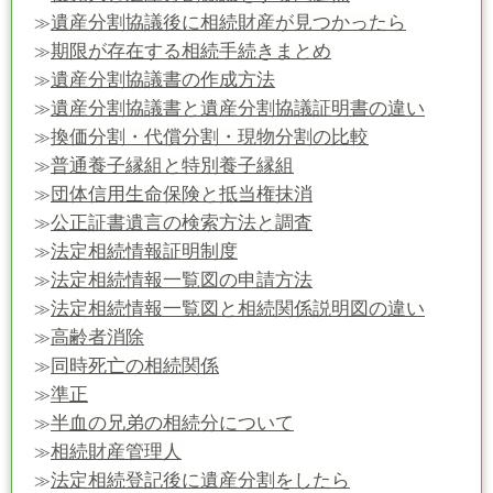
遺産分割協議後に相続財産が見つかったら
≫
期限が存在する相続手続きまとめ
≫
遺産分割協議書の作成方法
≫
遺産分割協議書と遺産分割協議証明書の違い
≫
換価分割・代償分割・現物分割の比較
≫
普通養子縁組と特別養子縁組
≫
団体信用生命保険と抵当権抹消
≫
公正証書遺言の検索方法と調査
≫
法定相続情報証明制度
≫
法定相続情報一覧図の申請方法
≫
法定相続情報一覧図と相続関係説明図の違い
≫
高齢者消除
≫
同時死亡の相続関係
≫
準正
≫
半血の兄弟の相続分について
≫
相続財産管理人
≫
法定相続登記後に遺産分割をしたら
≫