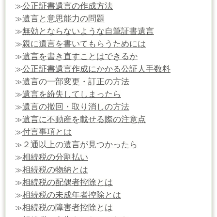
公正証書遺言の作成方法
≫
遺言と意思能力の問題
≫
無効とならないような自筆証書遺言
≫
親に遺言を書いてもらうためには
≫
遺言を書き直すことはできるか
≫
公正証書遺言作成にかかる公証人手数料
≫
遺言の一部変更・訂正の方法
≫
遺言を紛失してしまったら
≫
遺言の撤回・取り消しの方法
≫
遺言に不動産を載せる際の注意点
≫
付言事項とは
≫
２通以上の遺言が見つかったら
≫
相続税の分割払い
≫
相続税の物納とは
≫
相続税の配偶者控除とは
≫
相続税の未成年者控除とは
≫
相続税の障害者控除とは
≫