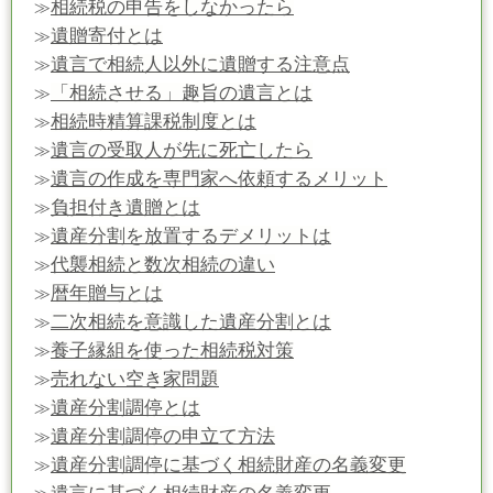
相続税の申告をしなかったら
≫
遺贈寄付とは
≫
遺言で相続人以外に遺贈する注意点
≫
「相続させる」趣旨の遺言とは
≫
相続時精算課税制度とは
≫
遺言の受取人が先に死亡したら
≫
遺言の作成を専門家へ依頼するメリット
≫
負担付き遺贈とは
≫
遺産分割を放置するデメリットは
≫
代襲相続と数次相続の違い
≫
暦年贈与とは
≫
二次相続を意識した遺産分割とは
≫
養子縁組を使った相続税対策
≫
売れない空き家問題
≫
遺産分割調停とは
≫
遺産分割調停の申立て方法
≫
遺産分割調停に基づく相続財産の名義変更
≫