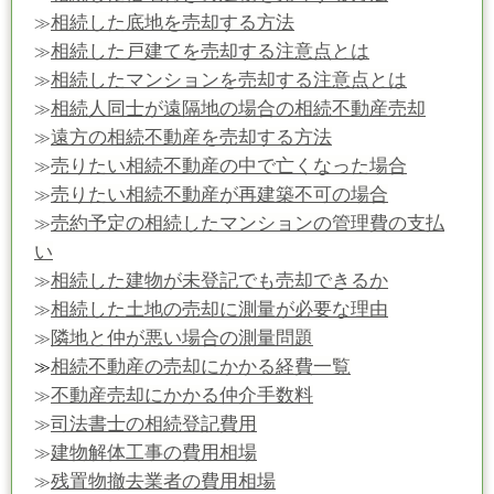
相続した底地を売却する方法
≫
相続した戸建てを売却する注意点とは
≫
相続したマンションを売却する注意点とは
≫
相続人同士が遠隔地の場合の相続不動産売却
≫
遠方の相続不動産を売却する方法
≫
売りたい相続不動産の中で亡くなった場合
≫
売りたい相続不動産が再建築不可の場合
≫
売約予定の相続したマンションの管理費の支払
≫
い
相続した建物が未登記でも売却できるか
≫
相続した土地の売却に測量が必要な理由
≫
隣地と仲が悪い場合の測量問題
≫
相続不動産の売却にかかる経費一覧
≫
不動産売却にかかる仲介手数料
≫
司法書士の相続登記費用
≫
建物解体工事の費用相場
≫
残置物撤去業者の費用相場
≫