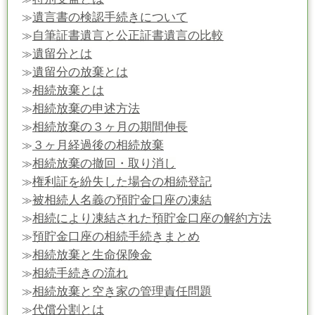
遺言書の検認手続きについて
≫
自筆証書遺言と公正証書遺言の比較
≫
遺留分とは
≫
遺留分の放棄とは
≫
相続放棄とは
≫
相続放棄の申述方法
≫
相続放棄の３ヶ月の期間伸長
≫
３ヶ月経過後の相続放棄
≫
相続放棄の撤回・取り消し
≫
権利証を紛失した場合の相続登記
≫
被相続人名義の預貯金口座の凍結
≫
相続により凍結された預貯金口座の解約方法
≫
預貯金口座の相続手続きまとめ
≫
相続放棄と生命保険金
≫
相続手続きの流れ
≫
相続放棄と空き家の管理責任問題
≫
代償分割とは
≫