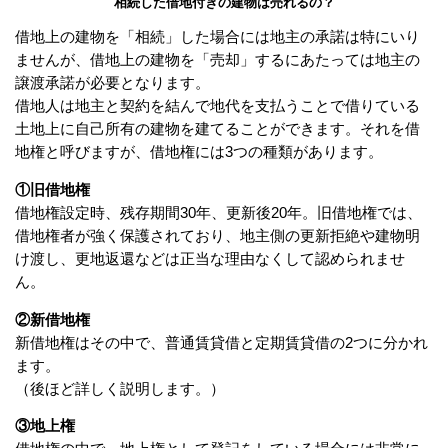
相続した借地付きの建物は売れるの？
借地上の建物を「相続」した場合には地主の承諾は特にいり
ませんが、借地上の建物を「売却」するにあたっては地主の
譲渡承諾が必要となります。
借地人は地主と契約を結んで地代を支払うことで借りている
土地上に自己所有の建物を建てることができます。それを借
地権と呼びますが、借地権には3つの種類があります。
①旧借地権
借地権設定時、残存期間30年、更新後20年。旧借地権では、
借地権者が強く保護されており、地主側の更新拒絶や建物明
け渡し、更地返還などは正当な理由なくして認められませ
ん。
②新借地権
新借地権はその中で、普通賃貸借と定期賃貸借の2つに分かれ
ます。
（後ほど詳しく説明します。）
③地上権