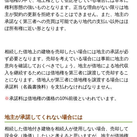
借地権の中で、地上権として登記をしている場合には非常に
権利形態の強いものとなります。正当な理由がない限りは地
主が契約の更新を拒絶することはできません。また、地主の
承諾なく第三者への売買は可能であり地代の支払い以外はほ
ぼ所有権に近い形となります。
相続した借地上の建物を売却したい場合には地主の承諾が必
ず必要となります。売却を考えている場合には事前に地主の
意向を確認しておくべきでしょう。地主が借地による地代収
入を継続するためには借地権を第三者に譲渡して売却するこ
とになります。借地人が第三者に借地権を譲渡する場合には
承諾料（名義書換料）を支払わなければなりません。
※
承諾料は借地権の価格の10%前後といわれています。
地主が承諾してくれない場合には
相続した借地付き建物を相続人が使用しない場合、売却して
現金化（換価）したいと考えると思いますが、地主が借地権