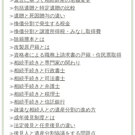
遺言に基づく相続財産の名義変更
≫
包括遺贈と特定遺贈の比較
≫
遺贈と死因贈与の違い
≫
換価分割で発生する税金
≫
換価分割と譲渡所得税・みなし取得費
≫
除籍謄本とは
≫
改製原戸籍とは
≫
資格者による職務上請求書の戸籍・住民票取得
≫
相続手続きと専門家の関わり
≫
相続手続きと行政書士
≫
相続手続きと司法書士
≫
相続手続きと弁護士
≫
相続手続きと税理士
≫
相続手続きと信託銀行
≫
疎遠な相続人との遺産分割の進め方
≫
成年後見制度とは
≫
法定後見と任意後見の違い
≫
後見人と遺産分割協議をする問題点
≫