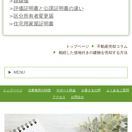
路線価
≫
評価証明書と公課証明書の違い
≫
区分所有者変更届
≫
住宅用家屋証明書
≫
トップページ
不動産売却コラム
相続した借地付きの建物を売却する方法
MENU
トップページ
当事務所の特徴
サポート料金
お客さまの声
よくあるご質問
アクセス
お問合せ