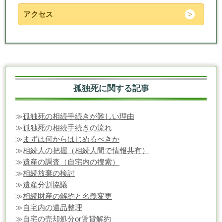
アクセス
孤独死に関する記事
≫
孤独死の相続手続きが難しい理由
≫
孤独死の相続手続きの流れ
≫
まずは何からはじめるべきか
≫
相続人の把握（相続人間で情報共有）
≫
遺産の調査（自宅内の捜索）
≫
相続放棄の検討
≫
遺産分割協議
≫
相続財産の解約と名義変更
≫
自宅内の遺品整理
≫
自宅の売却処分or賃貸解約