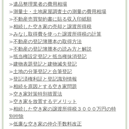
遺品整理業者の費用相場
≫
測量士・土地家屋調査士の測量の費用相場
≫
不動産売買契約書に貼る収入印紙額
≫
相続した空き家の売却と譲渡所得税
≫
みなし取得費を使った譲渡所得税の計算
≫
不動産の登記簿謄本の取得方法
≫
不動産の登記簿謄本の読み方と解説
≫
抵当権設定登記と抵当権抹消登記
≫
建物表題登記と建物滅失登記
≫
土地の分筆登記と合筆登記
≫
登記済権利証と登記識別情報
≫
相続を原因とする空き家問題
≫
空き家対策特別措置法
≫
空き家を放置するデメリット
≫
相続した空き家の譲渡所得税３０００万円の特
≫
別控除
低廉な空き家の仲介手数料改正
≫