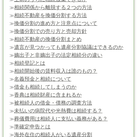
相続関係から離脱する２つの方法
≫
相続不動産を換価分割する方法
≫
換価分割の進め方と注意点について
≫
換価分割での売り方と売却方針
≫
相続不動産の換価分割まとめ
≫
遺言が見つかっても遺産分割協議はできるのか
≫
嫡出子と非嫡出子の法定相続分の違い
≫
相続登記とは
≫
相続開始後の賃料収入は誰のもの？
≫
名義預金と相続について
≫
借金も相続してしまうのか
≫
香典は相続財産に含まれるか
≫
被相続人の借金・債務の調査方法
≫
未払いの病院代や光熱費は相続する？
≫
葬儀費用は相続人に支払い義務がある？
≫
準確定申告とは
≫
海外在住の相続人がいる遺産分割
≫