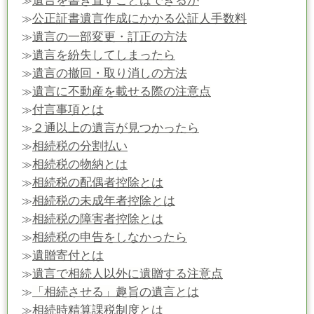
遺言を書き直すことはできるか
≫
公正証書遺言作成にかかる公証人手数料
≫
遺言の一部変更・訂正の方法
≫
遺言を紛失してしまったら
≫
遺言の撤回・取り消しの方法
≫
遺言に不動産を載せる際の注意点
≫
付言事項とは
≫
２通以上の遺言が見つかったら
≫
相続税の分割払い
≫
相続税の物納とは
≫
相続税の配偶者控除とは
≫
相続税の未成年者控除とは
≫
相続税の障害者控除とは
≫
相続税の申告をしなかったら
≫
遺贈寄付とは
≫
遺言で相続人以外に遺贈する注意点
≫
「相続させる」趣旨の遺言とは
≫
相続時精算課税制度とは
≫