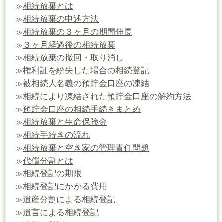
相続放棄とは
≫
相続放棄の申述方法
≫
相続放棄の３ヶ月の期間伸長
≫
３ヶ月経過後の相続放棄
≫
相続放棄の撤回・取り消し
≫
権利証を紛失した場合の相続登記
≫
被相続人名義の預貯金口座の凍結
≫
相続により凍結された預貯金口座の解約方法
≫
預貯金口座の相続手続きまとめ
≫
相続放棄と生命保険金
≫
相続手続きの流れ
≫
相続放棄と空き家の管理責任問題
≫
代償分割とは
≫
相続登記の期限
≫
相続登記にかかる費用
≫
遺産分割による相続登記
≫
遺言による相続登記
≫