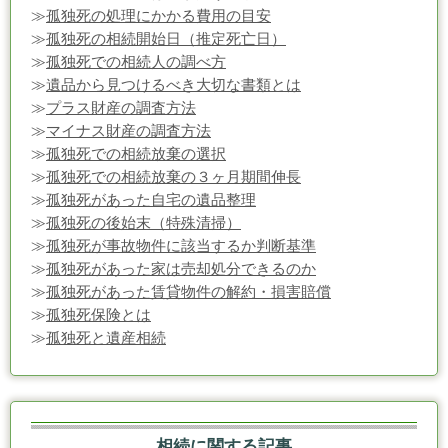
≫
孤独死の処理にかかる費用の目安
≫
孤独死の相続開始日（推定死亡日）
≫
孤独死での相続人の調べ方
≫
遺品から見つけるべき大切な書類とは
≫
プラス財産の調査方法
≫
マイナス財産の調査方法
≫
孤独死での相続放棄の選択
≫
孤独死での相続放棄の３ヶ月期間伸長
≫
孤独死があった自宅の遺品整理
≫
孤独死の後始末（特殊清掃）
≫
孤独死が事故物件に該当するか判断基準
≫
孤独死があった家は売却処分できるのか
≫
孤独死があった賃貸物件の解約・損害賠償
≫
孤独死保険とは
≫
孤独死と遺産相続
相続に関する記事