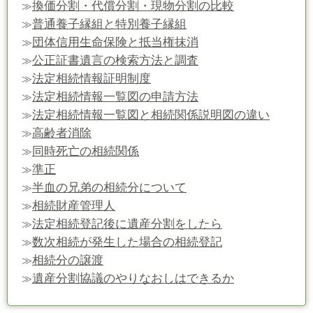
換価分割・代償分割・現物分割の比較
≫
普通養子縁組と特別養子縁組
≫
団体信用生命保険と抵当権抹消
≫
公正証書遺言の検索方法と調査
≫
法定相続情報証明制度
≫
法定相続情報一覧図の申請方法
≫
法定相続情報一覧図と相続関係説明図の違い
≫
高齢者消除
≫
同時死亡の相続関係
≫
準正
≫
半血の兄弟の相続分について
≫
相続財産管理人
≫
法定相続登記後に遺産分割をしたら
≫
数次相続が発生した場合の相続登記
≫
相続分の譲渡
≫
遺産分割協議のやりなおしはできるか
≫