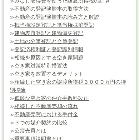
みなし取得費を使った譲渡所得税の計算
≫
不動産の登記簿謄本の取得方法
≫
不動産の登記簿謄本の読み方と解説
≫
抵当権設定登記と抵当権抹消登記
≫
建物表題登記と建物滅失登記
≫
土地の分筆登記と合筆登記
≫
登記済権利証と登記識別情報
≫
相続を原因とする空き家問題
≫
空き家対策特別措置法
≫
空き家を放置するデメリット
≫
相続した空き家の譲渡所得税３０００万円の特
≫
別控除
低廉な空き家の仲介手数料改正
≫
相続した不動産売却の流れ
≫
不動産売買における手付金
≫
３つの媒介契約の比較
≫
公簿売買とは
≫
重要事項説明書とは
≫