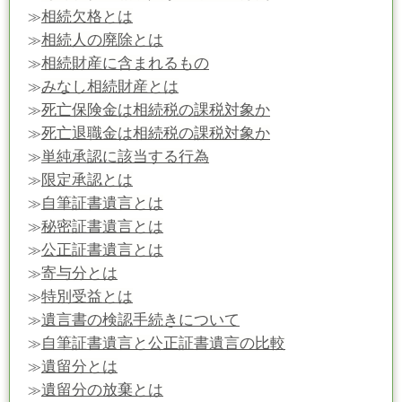
相続欠格とは
≫
相続人の廃除とは
≫
相続財産に含まれるもの
≫
みなし相続財産とは
≫
死亡保険金は相続税の課税対象か
≫
死亡退職金は相続税の課税対象か
≫
単純承認に該当する行為
≫
限定承認とは
≫
自筆証書遺言とは
≫
秘密証書遺言とは
≫
公正証書遺言とは
≫
寄与分とは
≫
特別受益とは
≫
遺言書の検認手続きについて
≫
自筆証書遺言と公正証書遺言の比較
≫
遺留分とは
≫
遺留分の放棄とは
≫