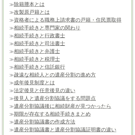
除籍謄本とは
≫
改製原戸籍とは
≫
資格者による職務上請求書の戸籍・住民票取得
≫
相続手続きと専門家の関わり
≫
相続手続きと行政書士
≫
相続手続きと司法書士
≫
相続手続きと弁護士
≫
相続手続きと税理士
≫
相続手続きと信託銀行
≫
疎遠な相続人との遺産分割の進め方
≫
成年後見制度とは
≫
法定後見と任意後見の違い
≫
後見人と遺産分割協議をする問題点
≫
遺産分割協議後に相続財産が見つかったら
≫
期限が存在する相続手続きまとめ
≫
遺産分割協議書の作成方法
≫
遺産分割協議書と遺産分割協議証明書の違い
≫