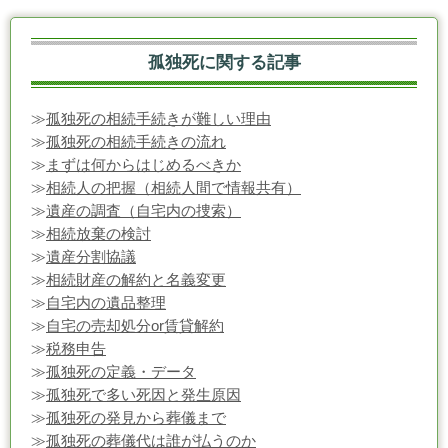
孤独死に関する記事
≫
孤独死の相続手続きが難しい理由
≫
孤独死の相続手続きの流れ
≫
まずは何からはじめるべきか
≫
相続人の把握（相続人間で情報共有）
≫
遺産の調査（自宅内の捜索）
≫
相続放棄の検討
≫
遺産分割協議
≫
相続財産の解約と名義変更
≫
自宅内の遺品整理
≫
自宅の売却処分or賃貸解約
≫
税務申告
≫
孤独死の定義・データ
≫
孤独死で多い死因と発生原因
≫
孤独死の発見から葬儀まで
≫
孤独死の葬儀代は誰が払うのか