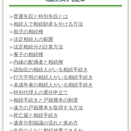
普通失踪と特別失踪とは
≫
相続人で相続財産を分ける方法
≫
胎児の相続権
≫
法定相続人の範囲
≫
法定相続分の計算方法
≫
養子の相続権
≫
内縁の配偶者と相続権
≫
認知症の相続人がいる相続手続き
≫
行方不明の相続人がいる相続手続き
≫
未成年者の相続人がいる相続手続き
≫
特別代理人の選任申立て
≫
相続手続きと戸籍謄本の制度
≫
遠方の戸籍謄本を取得する方法
≫
死亡届と相続手続き
≫
遺産分割協議の流れと進め方
≫
生前のうちに相続放棄できるか
≫