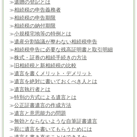
遺贈の登記とは
≫
相続税の申告義務者
≫
相続税の申告期限
≫
相続税の納付期限
≫
小規模宅地等の特例とは
≫
遺産分割協議が整わない相続税申告
≫
相続税申告に必要な残高証明書と取引明細
≫
株式・証券の相続手続きの方法
≫
旧相続税と新相続税の比較
≫
遺言を書くメリット・デメリット
≫
遺言を絶対に書いておくべき人とは
≫
遺言執行者とは
≫
特別の方式による遺言とは
≫
公正証書遺言の作成方法
≫
遺言と意思能力の問題
≫
無効とならないような自筆証書遺言
≫
親に遺言を書いてもらうためには
≫