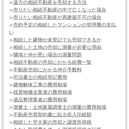
遠方の相続不動産を売却する方法
≫
売りたい相続不動産の中で亡くなった場合
≫
売りたい相続不動産が再建築不可の場合
≫
売約予定の相続したマンションの管理費の支払
≫
い
相続した建物が未登記でも売却できるか
≫
相続した土地の売却に測量が必要な理由
≫
隣地と仲が悪い場合の測量問題
≫
相続不動産の売却にかかる経費一覧
≫
不動産売却にかかる仲介手数料
≫
司法書士の相続登記費用
≫
建物解体工事の費用相場
≫
残置物撤去業者の費用相場
≫
遺品整理業者の費用相場
≫
測量士・土地家屋調査士の測量の費用相場
≫
不動産売買契約書に貼る収入印紙額
≫
相続した空き家の売却と譲渡所得税
≫