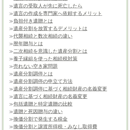
遺言の受取人が先に死亡したら
≫
遺言の作成を専門家へ依頼するメリット
≫
負担付き遺贈とは
≫
遺産分割を放置するデメリットは
≫
代襲相続と数次相続の違い
≫
暦年贈与とは
≫
二次相続を意識した遺産分割とは
≫
養子縁組を使った相続税対策
≫
売れない空き家問題
≫
遺産分割調停とは
≫
遺産分割調停の申立て方法
≫
遺産分割調停に基づく相続財産の名義変更
≫
遺言に基づく相続財産の名義変更
≫
包括遺贈と特定遺贈の比較
≫
遺贈と死因贈与の違い
≫
換価分割で発生する税金
≫
換価分割と譲渡所得税・みなし取得費
≫