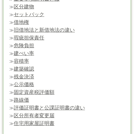
区分建物
≫
セットバック
≫
借地権
≫
旧借地法と新借地法の違い
≫
瑕疵担保責任
≫
危険負担
≫
建ぺい率
≫
容積率
≫
建築確認
≫
残金決済
≫
公示価格
≫
固定資産税評価額
≫
路線価
≫
評価証明書と公課証明書の違い
≫
区分所有者変更届
≫
住宅用家屋証明書
≫