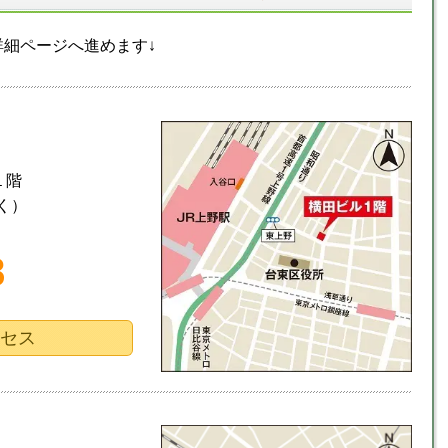
細ページへ進めます↓
１階
く）
8
クセス