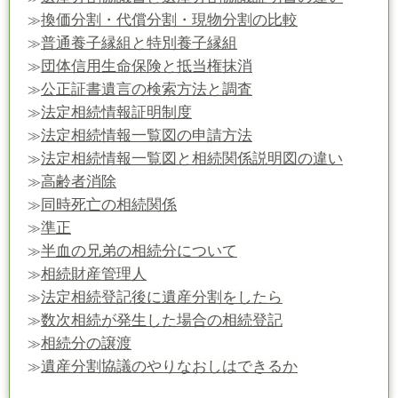
換価分割・代償分割・現物分割の比較
≫
普通養子縁組と特別養子縁組
≫
団体信用生命保険と抵当権抹消
≫
公正証書遺言の検索方法と調査
≫
法定相続情報証明制度
≫
法定相続情報一覧図の申請方法
≫
法定相続情報一覧図と相続関係説明図の違い
≫
高齢者消除
≫
同時死亡の相続関係
≫
準正
≫
半血の兄弟の相続分について
≫
相続財産管理人
≫
法定相続登記後に遺産分割をしたら
≫
数次相続が発生した場合の相続登記
≫
相続分の譲渡
≫
遺産分割協議のやりなおしはできるか
≫