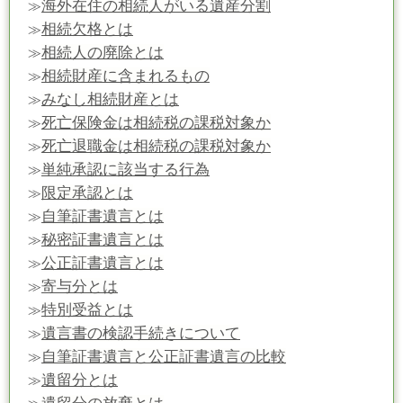
海外在住の相続人がいる遺産分割
≫
相続欠格とは
≫
相続人の廃除とは
≫
相続財産に含まれるもの
≫
みなし相続財産とは
≫
死亡保険金は相続税の課税対象か
≫
死亡退職金は相続税の課税対象か
≫
単純承認に該当する行為
≫
限定承認とは
≫
自筆証書遺言とは
≫
秘密証書遺言とは
≫
公正証書遺言とは
≫
寄与分とは
≫
特別受益とは
≫
遺言書の検認手続きについて
≫
自筆証書遺言と公正証書遺言の比較
≫
遺留分とは
≫