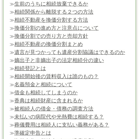
生前のうちに相続放棄できるか
≫
相続関係から離脱する２つの方法
≫
相続不動産を換価分割する方法
≫
換価分割の進め方と注意点について
≫
換価分割での売り方と売却方針
≫
相続不動産の換価分割まとめ
≫
遺言が見つかっても遺産分割協議はできるのか
≫
嫡出子と非嫡出子の法定相続分の違い
≫
相続登記とは
≫
相続開始後の賃料収入は誰のもの？
≫
名義預金と相続について
≫
借金も相続してしまうのか
≫
香典は相続財産に含まれるか
≫
被相続人の借金・債務の調査方法
≫
未払いの病院代や光熱費は相続する？
≫
葬儀費用は相続人に支払い義務がある？
≫
準確定申告とは
≫