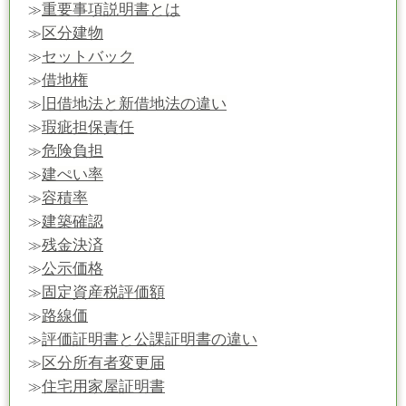
重要事項説明書とは
≫
区分建物
≫
セットバック
≫
借地権
≫
旧借地法と新借地法の違い
≫
瑕疵担保責任
≫
危険負担
≫
建ぺい率
≫
容積率
≫
建築確認
≫
残金決済
≫
公示価格
≫
固定資産税評価額
≫
路線価
≫
評価証明書と公課証明書の違い
≫
区分所有者変更届
≫
住宅用家屋証明書
≫