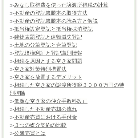
みなし取得費を使った譲渡所得税の計算
≫
不動産の登記簿謄本の取得方法
≫
不動産の登記簿謄本の読み方と解説
≫
抵当権設定登記と抵当権抹消登記
≫
建物表題登記と建物滅失登記
≫
土地の分筆登記と合筆登記
≫
登記済権利証と登記識別情報
≫
相続を原因とする空き家問題
≫
空き家対策特別措置法
≫
空き家を放置するデメリット
≫
相続した空き家の譲渡所得税３０００万円の特
≫
別控除
低廉な空き家の仲介手数料改正
≫
相続した不動産売却の流れ
≫
不動産売買における手付金
≫
３つの媒介契約の比較
≫
公簿売買とは
≫