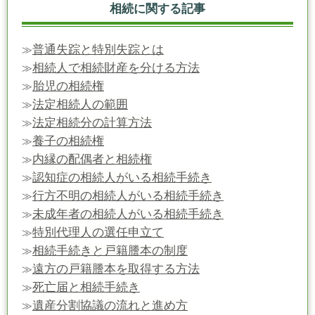
相続に関する記事
普通失踪と特別失踪とは
≫
相続人で相続財産を分ける方法
≫
胎児の相続権
≫
法定相続人の範囲
≫
法定相続分の計算方法
≫
養子の相続権
≫
内縁の配偶者と相続権
≫
認知症の相続人がいる相続手続き
≫
行方不明の相続人がいる相続手続き
≫
未成年者の相続人がいる相続手続き
≫
特別代理人の選任申立て
≫
相続手続きと戸籍謄本の制度
≫
遠方の戸籍謄本を取得する方法
≫
死亡届と相続手続き
≫
遺産分割協議の流れと進め方
≫