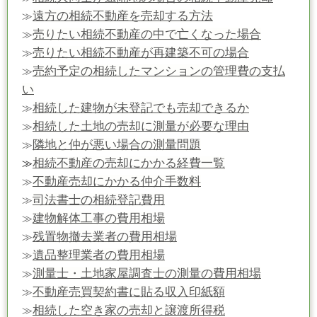
遠方の相続不動産を売却する方法
≫
売りたい相続不動産の中で亡くなった場合
≫
売りたい相続不動産が再建築不可の場合
≫
売約予定の相続したマンションの管理費の支払
≫
い
相続した建物が未登記でも売却できるか
≫
相続した土地の売却に測量が必要な理由
≫
隣地と仲が悪い場合の測量問題
≫
相続不動産の売却にかかる経費一覧
≫
不動産売却にかかる仲介手数料
≫
司法書士の相続登記費用
≫
建物解体工事の費用相場
≫
残置物撤去業者の費用相場
≫
遺品整理業者の費用相場
≫
測量士・土地家屋調査士の測量の費用相場
≫
不動産売買契約書に貼る収入印紙額
≫
相続した空き家の売却と譲渡所得税
≫