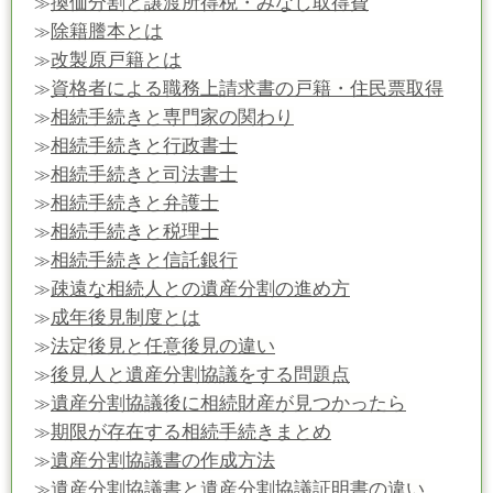
換価分割と譲渡所得税・みなし取得費
≫
除籍謄本とは
≫
改製原戸籍とは
≫
資格者による職務上請求書の戸籍・住民票取得
≫
相続手続きと専門家の関わり
≫
相続手続きと行政書士
≫
相続手続きと司法書士
≫
相続手続きと弁護士
≫
相続手続きと税理士
≫
相続手続きと信託銀行
≫
疎遠な相続人との遺産分割の進め方
≫
成年後見制度とは
≫
法定後見と任意後見の違い
≫
後見人と遺産分割協議をする問題点
≫
遺産分割協議後に相続財産が見つかったら
≫
期限が存在する相続手続きまとめ
≫
遺産分割協議書の作成方法
≫
遺産分割協議書と遺産分割協議証明書の違い
≫