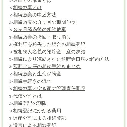
遺留分の放棄とは
≫
相続放棄とは
≫
相続放棄の申述方法
≫
相続放棄の３ヶ月の期間伸長
≫
３ヶ月経過後の相続放棄
≫
相続放棄の撤回・取り消し
≫
権利証を紛失した場合の相続登記
≫
被相続人名義の預貯金口座の凍結
≫
相続により凍結された預貯金口座の解約方法
≫
預貯金口座の相続手続きまとめ
≫
相続放棄と生命保険金
≫
相続手続きの流れ
≫
相続放棄と空き家の管理責任問題
≫
代償分割とは
≫
相続登記の期限
≫
相続登記にかかる費用
≫
遺産分割による相続登記
≫
遺言による相続登記
≫