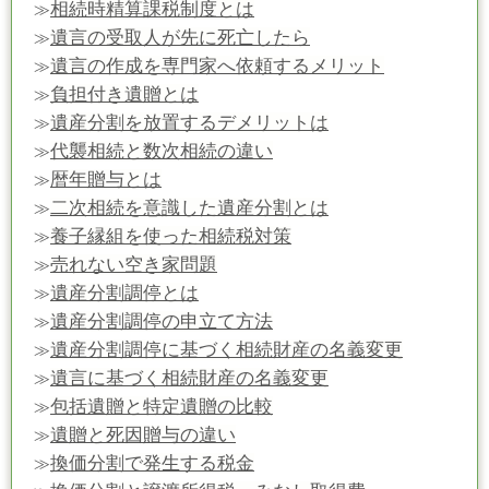
相続時精算課税制度とは
≫
遺言の受取人が先に死亡したら
≫
遺言の作成を専門家へ依頼するメリット
≫
負担付き遺贈とは
≫
遺産分割を放置するデメリットは
≫
代襲相続と数次相続の違い
≫
暦年贈与とは
≫
二次相続を意識した遺産分割とは
≫
養子縁組を使った相続税対策
≫
売れない空き家問題
≫
遺産分割調停とは
≫
遺産分割調停の申立て方法
≫
遺産分割調停に基づく相続財産の名義変更
≫
遺言に基づく相続財産の名義変更
≫
包括遺贈と特定遺贈の比較
≫
遺贈と死因贈与の違い
≫
換価分割で発生する税金
≫