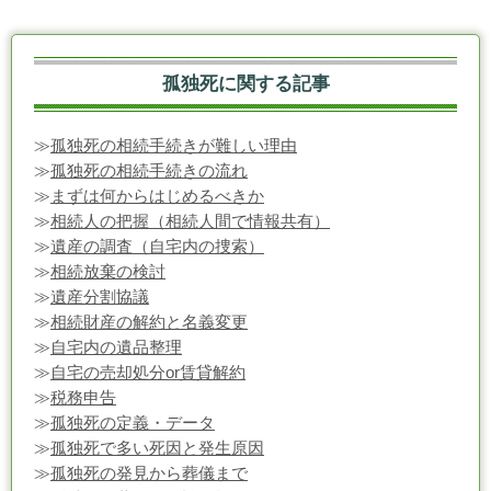
孤独死に関する記事
≫
孤独死の相続手続きが難しい理由
≫
孤独死の相続手続きの流れ
≫
まずは何からはじめるべきか
≫
相続人の把握（相続人間で情報共有）
≫
遺産の調査（自宅内の捜索）
≫
相続放棄の検討
≫
遺産分割協議
≫
相続財産の解約と名義変更
≫
自宅内の遺品整理
≫
自宅の売却処分or賃貸解約
≫
税務申告
≫
孤独死の定義・データ
≫
孤独死で多い死因と発生原因
≫
孤独死の発見から葬儀まで