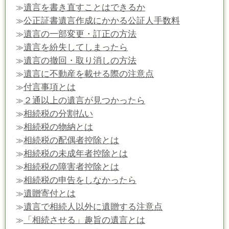
遺言を書き直すことはできるか
≫
公正証書遺言作成にかかる公証人手数料
≫
遺言の一部変更・訂正の方法
≫
遺言を紛失してしまったら
≫
遺言の撤回・取り消しの方法
≫
遺言に不動産を載せる際の注意点
≫
付言事項とは
≫
２通以上の遺言が見つかったら
≫
相続税の分割払い
≫
相続税の物納とは
≫
相続税の配偶者控除とは
≫
相続税の未成年者控除とは
≫
相続税の障害者控除とは
≫
相続税の申告をしなかったら
≫
遺贈寄付とは
≫
遺言で相続人以外に遺贈する注意点
≫
「相続させる」趣旨の遺言とは
≫