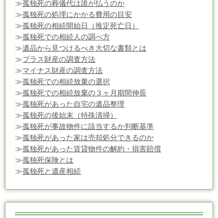
≫
孤独死の葬儀代は誰が払うのか
≫
孤独死の処理にかかる費用の目安
≫
孤独死の相続開始日（推定死亡日）
≫
孤独死での相続人の調べ方
≫
遺品から見つけるべき大切な書類とは
≫
プラス財産の調査方法
≫
マイナス財産の調査方法
≫
孤独死での相続放棄の選択
≫
孤独死での相続放棄の３ヶ月期間伸長
≫
孤独死があった自宅の遺品整理
≫
孤独死の後始末（特殊清掃）
≫
孤独死が事故物件に該当するか判断基準
≫
孤独死があった家は売却処分できるのか
≫
孤独死があった賃貸物件の解約・損害賠償
≫
孤独死保険とは
≫
孤独死と遺産相続