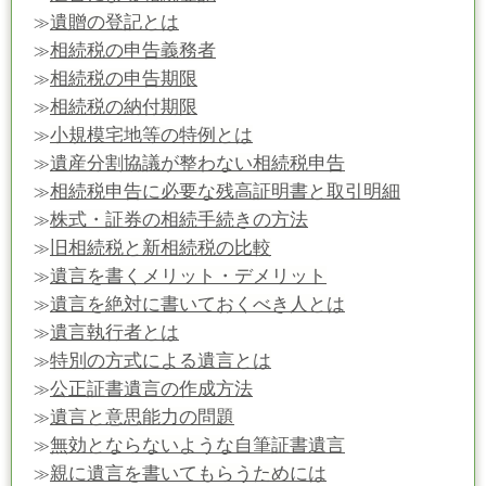
遺贈の登記とは
≫
相続税の申告義務者
≫
相続税の申告期限
≫
相続税の納付期限
≫
小規模宅地等の特例とは
≫
遺産分割協議が整わない相続税申告
≫
相続税申告に必要な残高証明書と取引明細
≫
株式・証券の相続手続きの方法
≫
旧相続税と新相続税の比較
≫
遺言を書くメリット・デメリット
≫
遺言を絶対に書いておくべき人とは
≫
遺言執行者とは
≫
特別の方式による遺言とは
≫
公正証書遺言の作成方法
≫
遺言と意思能力の問題
≫
無効とならないような自筆証書遺言
≫
親に遺言を書いてもらうためには
≫