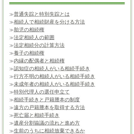
普通失踪と特別失踪とは
≫
相続人で相続財産を分ける方法
≫
胎児の相続権
≫
法定相続人の範囲
≫
法定相続分の計算方法
≫
養子の相続権
≫
内縁の配偶者と相続権
≫
認知症の相続人がいる相続手続き
≫
行方不明の相続人がいる相続手続き
≫
未成年者の相続人がいる相続手続き
≫
特別代理人の選任申立て
≫
相続手続きと戸籍謄本の制度
≫
遠方の戸籍謄本を取得する方法
≫
死亡届と相続手続き
≫
遺産分割協議の流れと進め方
≫
生前のうちに相続放棄できるか
≫