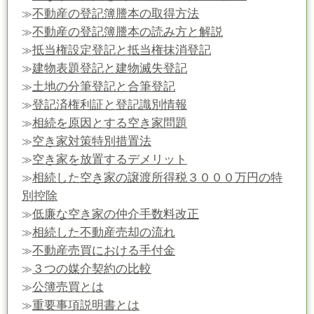
不動産の登記簿謄本の取得方法
≫
不動産の登記簿謄本の読み方と解説
≫
抵当権設定登記と抵当権抹消登記
≫
建物表題登記と建物滅失登記
≫
土地の分筆登記と合筆登記
≫
登記済権利証と登記識別情報
≫
相続を原因とする空き家問題
≫
空き家対策特別措置法
≫
空き家を放置するデメリット
≫
相続した空き家の譲渡所得税３０００万円の特
≫
別控除
低廉な空き家の仲介手数料改正
≫
相続した不動産売却の流れ
≫
不動産売買における手付金
≫
３つの媒介契約の比較
≫
公簿売買とは
≫
重要事項説明書とは
≫