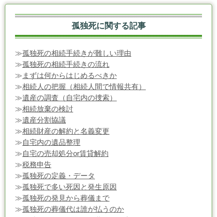
孤独死に関する記事
≫
孤独死の相続手続きが難しい理由
≫
孤独死の相続手続きの流れ
≫
まずは何からはじめるべきか
≫
相続人の把握（相続人間で情報共有）
≫
遺産の調査（自宅内の捜索）
≫
相続放棄の検討
≫
遺産分割協議
≫
相続財産の解約と名義変更
≫
自宅内の遺品整理
≫
自宅の売却処分or賃貸解約
≫
税務申告
≫
孤独死の定義・データ
≫
孤独死で多い死因と発生原因
≫
孤独死の発見から葬儀まで
≫
孤独死の葬儀代は誰が払うのか