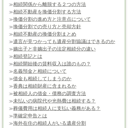
相続関係から離脱する２つの方法
≫
相続不動産を換価分割する方法
≫
換価分割の進め方と注意点について
≫
換価分割での売り方と売却方針
≫
相続不動産の換価分割まとめ
≫
遺言が見つかっても遺産分割協議はできるのか
≫
嫡出子と非嫡出子の法定相続分の違い
≫
相続登記とは
≫
相続開始後の賃料収入は誰のもの？
≫
名義預金と相続について
≫
借金も相続してしまうのか
≫
香典は相続財産に含まれるか
≫
被相続人の借金・債務の調査方法
≫
未払いの病院代や光熱費は相続する？
≫
葬儀費用は相続人に支払い義務がある？
≫
準確定申告とは
≫
海外在住の相続人がいる遺産分割
≫