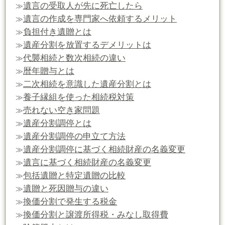
遺言の受取人が先に死亡したら
≫
遺言の作成を専門家へ依頼するメリット
≫
負担付き遺贈とは
≫
遺産分割を放置するデメリットは
≫
代襲相続と数次相続の違い
≫
暦年贈与とは
≫
二次相続を意識した遺産分割とは
≫
養子縁組を使った相続税対策
≫
売れない空き家問題
≫
遺産分割調停とは
≫
遺産分割調停の申立て方法
≫
遺産分割調停に基づく相続財産の名義変更
≫
遺言に基づく相続財産の名義変更
≫
包括遺贈と特定遺贈の比較
≫
遺贈と死因贈与の違い
≫
換価分割で発生する税金
≫
換価分割と譲渡所得税・みなし取得費
≫