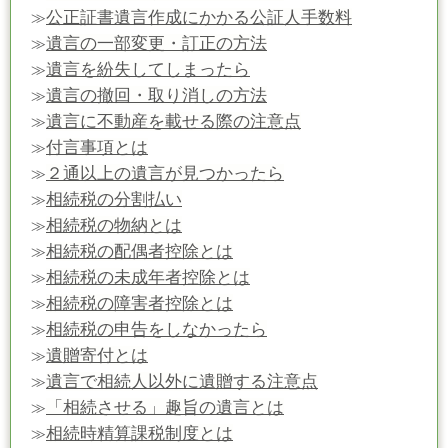
公正証書遺言作成にかかる公証人手数料
≫
遺言の一部変更・訂正の方法
≫
遺言を紛失してしまったら
≫
遺言の撤回・取り消しの方法
≫
遺言に不動産を載せる際の注意点
≫
付言事項とは
≫
２通以上の遺言が見つかったら
≫
相続税の分割払い
≫
相続税の物納とは
≫
相続税の配偶者控除とは
≫
相続税の未成年者控除とは
≫
相続税の障害者控除とは
≫
相続税の申告をしなかったら
≫
遺贈寄付とは
≫
遺言で相続人以外に遺贈する注意点
≫
「相続させる」趣旨の遺言とは
≫
相続時精算課税制度とは
≫