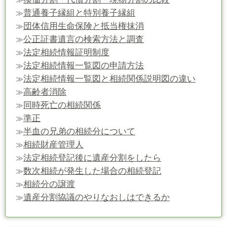
普通養子縁組と特別養子縁組
≫
団体信用生命保険と抵当権抹消
≫
公正証書遺言の検索方法と調査
≫
法定相続情報証明制度
≫
法定相続情報一覧図の申請方法
≫
法定相続情報一覧図と相続関係説明図の違い
≫
高齢者消除
≫
同時死亡の相続関係
≫
準正
≫
半血の兄弟の相続分について
≫
相続財産管理人
≫
法定相続登記後に遺産分割をしたら
≫
数次相続が発生した場合の相続登記
≫
相続分の譲渡
≫
遺産分割協議のやりなおしはできるか
≫