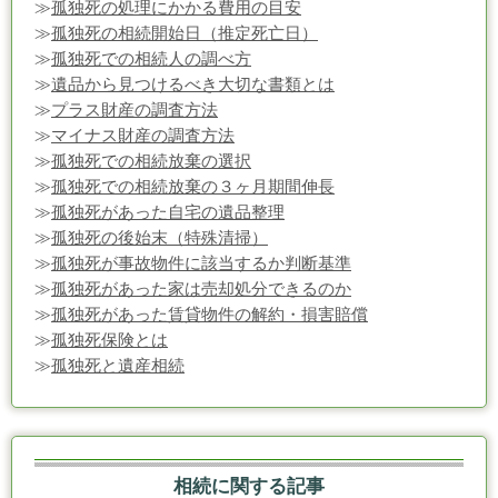
≫
孤独死の処理にかかる費用の目安
≫
孤独死の相続開始日（推定死亡日）
≫
孤独死での相続人の調べ方
≫
遺品から見つけるべき大切な書類とは
≫
プラス財産の調査方法
≫
マイナス財産の調査方法
≫
孤独死での相続放棄の選択
≫
孤独死での相続放棄の３ヶ月期間伸長
≫
孤独死があった自宅の遺品整理
≫
孤独死の後始末（特殊清掃）
≫
孤独死が事故物件に該当するか判断基準
≫
孤独死があった家は売却処分できるのか
≫
孤独死があった賃貸物件の解約・損害賠償
≫
孤独死保険とは
≫
孤独死と遺産相続
相続に関する記事