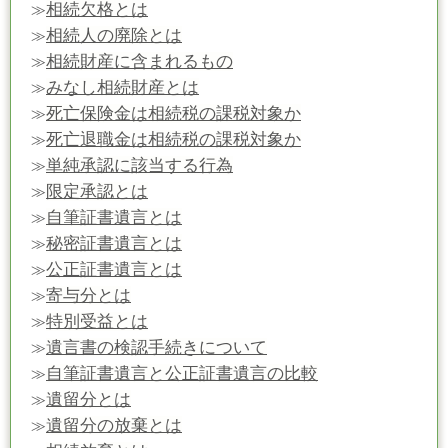
相続欠格とは
≫
相続人の廃除とは
≫
相続財産に含まれるもの
≫
みなし相続財産とは
≫
死亡保険金は相続税の課税対象か
≫
死亡退職金は相続税の課税対象か
≫
単純承認に該当する行為
≫
限定承認とは
≫
自筆証書遺言とは
≫
秘密証書遺言とは
≫
公正証書遺言とは
≫
寄与分とは
≫
特別受益とは
≫
遺言書の検認手続きについて
≫
自筆証書遺言と公正証書遺言の比較
≫
遺留分とは
≫
遺留分の放棄とは
≫