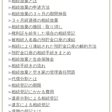
相続放棄とは
≫
相続放棄の申述方法
≫
相続放棄の３ヶ月の期間伸長
≫
３ヶ月経過後の相続放棄
≫
相続放棄の撤回・取り消し
≫
権利証を紛失した場合の相続登記
≫
被相続人名義の預貯金口座の凍結
≫
相続により凍結された預貯金口座の解約方法
≫
預貯金口座の相続手続きまとめ
≫
相続放棄と生命保険金
≫
相続手続きの流れ
≫
相続放棄と空き家の管理責任問題
≫
代償分割とは
≫
相続登記の期限
≫
相続登記にかかる費用
≫
遺産分割による相続登記
≫
遺言による相続登記
≫
遺贈の登記とは
≫