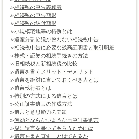
相続税の申告義務者
≫
相続税の申告期限
≫
相続税の納付期限
≫
小規模宅地等の特例とは
≫
遺産分割協議が整わない相続税申告
≫
相続税申告に必要な残高証明書と取引明細
≫
株式・証券の相続手続きの方法
≫
旧相続税と新相続税の比較
≫
遺言を書くメリット・デメリット
≫
遺言を絶対に書いておくべき人とは
≫
遺言執行者とは
≫
特別の方式による遺言とは
≫
公正証書遺言の作成方法
≫
遺言と意思能力の問題
≫
無効とならないような自筆証書遺言
≫
親に遺言を書いてもらうためには
≫
遺言を書き直すことはできるか
≫