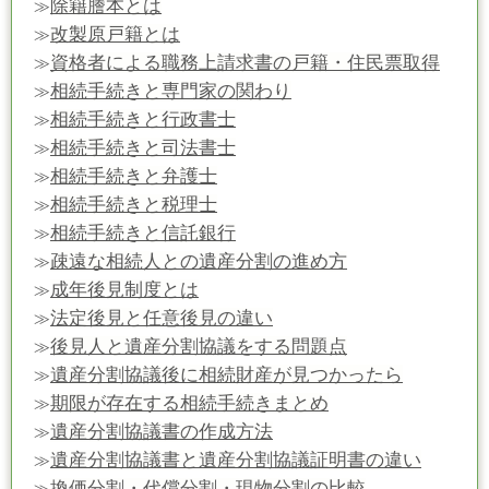
除籍謄本とは
≫
改製原戸籍とは
≫
資格者による職務上請求書の戸籍・住民票取得
≫
相続手続きと専門家の関わり
≫
相続手続きと行政書士
≫
相続手続きと司法書士
≫
相続手続きと弁護士
≫
相続手続きと税理士
≫
相続手続きと信託銀行
≫
疎遠な相続人との遺産分割の進め方
≫
成年後見制度とは
≫
法定後見と任意後見の違い
≫
後見人と遺産分割協議をする問題点
≫
遺産分割協議後に相続財産が見つかったら
≫
期限が存在する相続手続きまとめ
≫
遺産分割協議書の作成方法
≫
遺産分割協議書と遺産分割協議証明書の違い
≫
換価分割・代償分割・現物分割の比較
≫