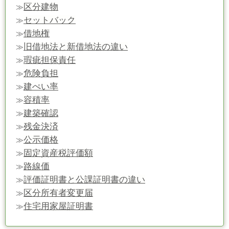
区分建物
≫
セットバック
≫
借地権
≫
旧借地法と新借地法の違い
≫
瑕疵担保責任
≫
危険負担
≫
建ぺい率
≫
容積率
≫
建築確認
≫
残金決済
≫
公示価格
≫
固定資産税評価額
≫
路線価
≫
評価証明書と公課証明書の違い
≫
区分所有者変更届
≫
住宅用家屋証明書
≫