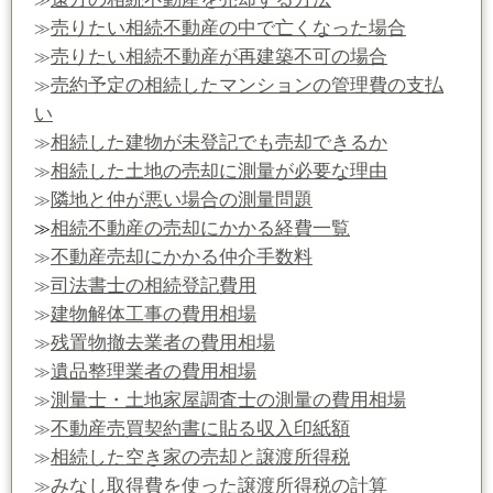
売りたい相続不動産の中で亡くなった場合
≫
売りたい相続不動産が再建築不可の場合
≫
売約予定の相続したマンションの管理費の支払
≫
い
相続した建物が未登記でも売却できるか
≫
相続した土地の売却に測量が必要な理由
≫
隣地と仲が悪い場合の測量問題
≫
相続不動産の売却にかかる経費一覧
≫
不動産売却にかかる仲介手数料
≫
司法書士の相続登記費用
≫
建物解体工事の費用相場
≫
残置物撤去業者の費用相場
≫
遺品整理業者の費用相場
≫
測量士・土地家屋調査士の測量の費用相場
≫
不動産売買契約書に貼る収入印紙額
≫
相続した空き家の売却と譲渡所得税
≫
みなし取得費を使った譲渡所得税の計算
≫