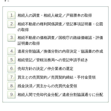
1
相続人の調査・相続人確定／戸籍謄本の取得
2
相続不動産の権利関係調査／登記事項証明書・公図
の取得
3
相続不動産の価格調査／国税庁の路線価確認・評価
証明書の取得
4
遺産分割協議／換価分割の内容決定・協議書の作成
5
相続登記／管轄法務局への登記申請手続き
６
売却方針の決定／仲介業者の選定
７
買主との売買契約／売買契約締結・手付金受領
８
残金決済／買主からの売買代金受領
９
相続人間で売却代金分配／遺産分割協議通りに分配