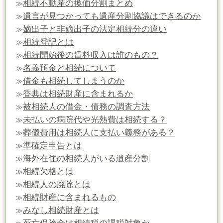
相続不動産の換価分割まとめ
≫
遺言が見つかっても遺産分割協議はできるのか
≫
嫡出子と非嫡出子の法定相続分の違い
≫
相続登記とは
≫
相続開始後の賃料収入は誰のもの？
≫
名義預金と相続について
≫
借金も相続してしまうのか
≫
香典は相続財産に含まれるか
≫
被相続人の借金・債務の調査方法
≫
未払いの病院代や光熱費は相続する？
≫
葬儀費用は相続人に支払い義務がある？
≫
準確定申告とは
≫
海外在住の相続人がいる遺産分割
≫
相続欠格とは
≫
相続人の廃除とは
≫
相続財産に含まれるもの
≫
みなし相続財産とは
≫