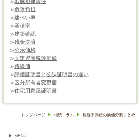
瑕疵担保責任
≫
危険負担
≫
建ぺい率
≫
容積率
≫
建築確認
≫
残金決済
≫
公示価格
≫
固定資産税評価額
≫
路線価
≫
評価証明書と公課証明書の違い
≫
区分所有者変更届
≫
住宅用家屋証明書
≫
トップページ
相続コラム
相続不動産の換価分割まとめ
MENU