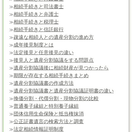
相続手続きと司法書士
≫
相続手続きと弁護士
≫
相続手続きと税理士
≫
相続手続きと信託銀行
≫
疎遠な相続人との遺産分割の進め方
≫
成年後見制度とは
≫
法定後見と任意後見の違い
≫
後見人と遺産分割協議をする問題点
≫
遺産分割協議後に相続財産が見つかったら
≫
期限が存在する相続手続きまとめ
≫
遺産分割協議書の作成方法
≫
遺産分割協議書と遺産分割協議証明書の違い
≫
換価分割・代償分割・現物分割の比較
≫
普通養子縁組と特別養子縁組
≫
団体信用生命保険と抵当権抹消
≫
公正証書遺言の検索方法と調査
≫
法定相続情報証明制度
≫