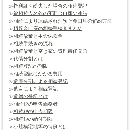
権利証を紛失した場合の相続登記
≫
被相続人名義の預貯金口座の凍結
≫
相続により凍結された預貯金口座の解約方法
≫
預貯金口座の相続手続きまとめ
≫
相続放棄と生命保険金
≫
相続手続きの流れ
≫
相続放棄と空き家の管理責任問題
≫
代償分割とは
≫
相続登記の期限
≫
相続登記にかかる費用
≫
遺産分割による相続登記
≫
遺言による相続登記
≫
遺贈の登記とは
≫
相続税の申告義務者
≫
相続税の申告期限
≫
相続税の納付期限
≫
小規模宅地等の特例とは
≫