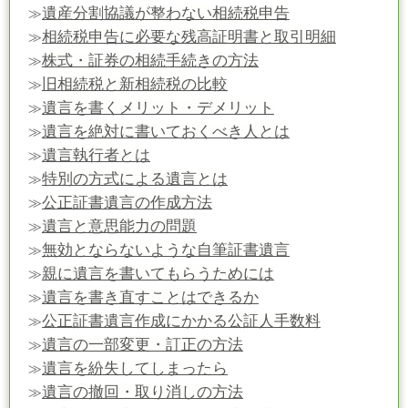
遺産分割協議が整わない相続税申告
≫
相続税申告に必要な残高証明書と取引明細
≫
株式・証券の相続手続きの方法
≫
旧相続税と新相続税の比較
≫
遺言を書くメリット・デメリット
≫
遺言を絶対に書いておくべき人とは
≫
遺言執行者とは
≫
特別の方式による遺言とは
≫
公正証書遺言の作成方法
≫
遺言と意思能力の問題
≫
無効とならないような自筆証書遺言
≫
親に遺言を書いてもらうためには
≫
遺言を書き直すことはできるか
≫
公正証書遺言作成にかかる公証人手数料
≫
遺言の一部変更・訂正の方法
≫
遺言を紛失してしまったら
≫
遺言の撤回・取り消しの方法
≫