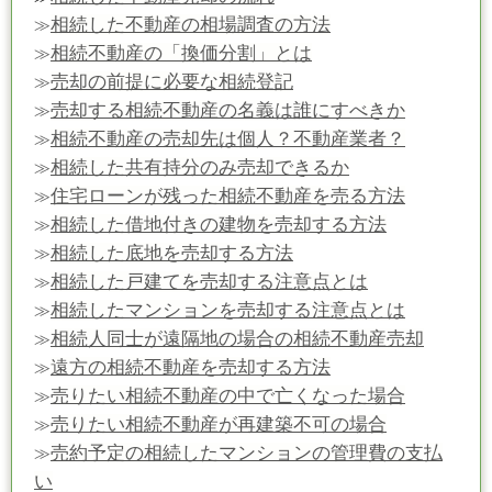
相続した不動産の相場調査の方法
≫
相続不動産の「換価分割」とは
≫
売却の前提に必要な相続登記
≫
売却する相続不動産の名義は誰にすべきか
≫
相続不動産の売却先は個人？不動産業者？
≫
相続した共有持分のみ売却できるか
≫
住宅ローンが残った相続不動産を売る方法
≫
相続した借地付きの建物を売却する方法
≫
相続した底地を売却する方法
≫
相続した戸建てを売却する注意点とは
≫
相続したマンションを売却する注意点とは
≫
相続人同士が遠隔地の場合の相続不動産売却
≫
遠方の相続不動産を売却する方法
≫
売りたい相続不動産の中で亡くなった場合
≫
売りたい相続不動産が再建築不可の場合
≫
売約予定の相続したマンションの管理費の支払
≫
い