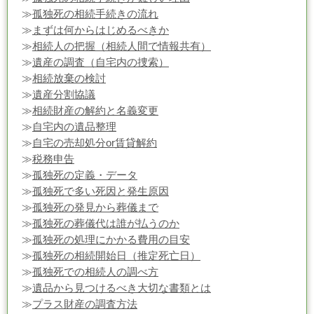
≫
孤独死の相続手続きの流れ
≫
まずは何からはじめるべきか
≫
相続人の把握（相続人間で情報共有）
≫
遺産の調査（自宅内の捜索）
≫
相続放棄の検討
≫
遺産分割協議
≫
相続財産の解約と名義変更
≫
自宅内の遺品整理
≫
自宅の売却処分or賃貸解約
≫
税務申告
≫
孤独死の定義・データ
≫
孤独死で多い死因と発生原因
≫
孤独死の発見から葬儀まで
≫
孤独死の葬儀代は誰が払うのか
≫
孤独死の処理にかかる費用の目安
≫
孤独死の相続開始日（推定死亡日）
≫
孤独死での相続人の調べ方
≫
遺品から見つけるべき大切な書類とは
≫
プラス財産の調査方法