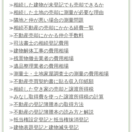
相続した建物が未登記でも売却できるか
≫
相続した土地の売却に測量が必要な理由
≫
隣地と仲が悪い場合の測量問題
≫
相続不動産の売却にかかる経費一覧
≫
不動産売却にかかる仲介手数料
≫
司法書士の相続登記費用
≫
建物解体工事の費用相場
≫
残置物撤去業者の費用相場
≫
遺品整理業者の費用相場
≫
測量士・土地家屋調査士の測量の費用相場
≫
不動産売買契約書に貼る収入印紙額
≫
相続した空き家の売却と譲渡所得税
≫
みなし取得費を使った譲渡所得税の計算
≫
不動産の登記簿謄本の取得方法
≫
不動産の登記簿謄本の読み方と解説
≫
抵当権設定登記と抵当権抹消登記
≫
建物表題登記と建物滅失登記
≫