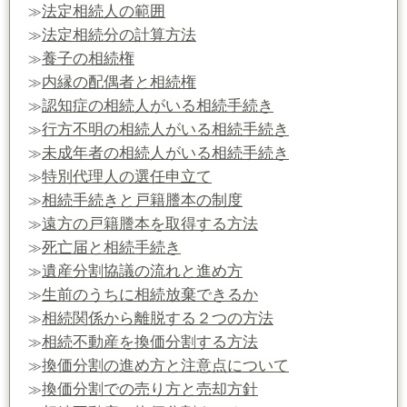
法定相続人の範囲
≫
法定相続分の計算方法
≫
養子の相続権
≫
内縁の配偶者と相続権
≫
認知症の相続人がいる相続手続き
≫
行方不明の相続人がいる相続手続き
≫
未成年者の相続人がいる相続手続き
≫
特別代理人の選任申立て
≫
相続手続きと戸籍謄本の制度
≫
遠方の戸籍謄本を取得する方法
≫
死亡届と相続手続き
≫
遺産分割協議の流れと進め方
≫
生前のうちに相続放棄できるか
≫
相続関係から離脱する２つの方法
≫
相続不動産を換価分割する方法
≫
換価分割の進め方と注意点について
≫
換価分割での売り方と売却方針
≫