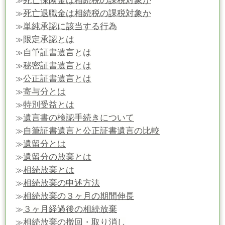
死亡保険金は相続税の課税対象か
≫
死亡退職金は相続税の課税対象か
≫
単純承認に該当する行為
≫
限定承認とは
≫
自筆証書遺言とは
≫
秘密証書遺言とは
≫
公正証書遺言とは
≫
寄与分とは
≫
特別受益とは
≫
遺言書の検認手続きについて
≫
自筆証書遺言と公正証書遺言の比較
≫
遺留分とは
≫
遺留分の放棄とは
≫
相続放棄とは
≫
相続放棄の申述方法
≫
相続放棄の３ヶ月の期間伸長
≫
３ヶ月経過後の相続放棄
≫
相続放棄の撤回・取り消し
≫