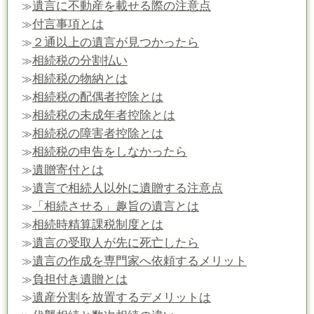
遺言に不動産を載せる際の注意点
≫
付言事項とは
≫
２通以上の遺言が見つかったら
≫
相続税の分割払い
≫
相続税の物納とは
≫
相続税の配偶者控除とは
≫
相続税の未成年者控除とは
≫
相続税の障害者控除とは
≫
相続税の申告をしなかったら
≫
遺贈寄付とは
≫
遺言で相続人以外に遺贈する注意点
≫
「相続させる」趣旨の遺言とは
≫
相続時精算課税制度とは
≫
遺言の受取人が先に死亡したら
≫
遺言の作成を専門家へ依頼するメリット
≫
負担付き遺贈とは
≫
遺産分割を放置するデメリットは
≫