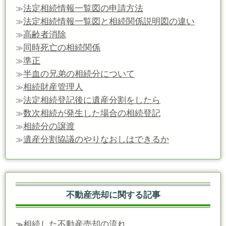
法定相続情報一覧図の申請方法
≫
法定相続情報一覧図と相続関係説明図の違い
≫
高齢者消除
≫
同時死亡の相続関係
≫
準正
≫
半血の兄弟の相続分について
≫
相続財産管理人
≫
法定相続登記後に遺産分割をしたら
≫
数次相続が発生した場合の相続登記
≫
相続分の譲渡
≫
遺産分割協議のやりなおしはできるか
≫
不動産売却に関する記事
相続した不動産売却の流れ
≫