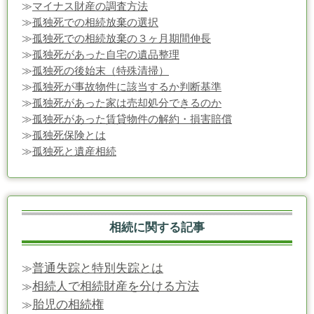
≫
マイナス財産の調査方法
≫
孤独死での相続放棄の選択
≫
孤独死での相続放棄の３ヶ月期間伸長
≫
孤独死があった自宅の遺品整理
≫
孤独死の後始末（特殊清掃）
≫
孤独死が事故物件に該当するか判断基準
≫
孤独死があった家は売却処分できるのか
≫
孤独死があった賃貸物件の解約・損害賠償
≫
孤独死保険とは
≫
孤独死と遺産相続
相続に関する記事
普通失踪と特別失踪とは
≫
相続人で相続財産を分ける方法
≫
胎児の相続権
≫