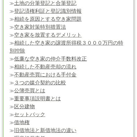
土地の分筆登記と合筆登記
≫
登記済権利証と登記識別情報
≫
相続を原因とする空き家問題
≫
空き家対策特別措置法
≫
空き家を放置するデメリット
≫
相続した空き家の譲渡所得税３０００万円の特
≫
別控除
低廉な空き家の仲介手数料改正
≫
相続した不動産売却の流れ
≫
不動産売買における手付金
≫
３つの媒介契約の比較
≫
公簿売買とは
≫
重要事項説明書とは
≫
区分建物
≫
セットバック
≫
借地権
≫
旧借地法と新借地法の違い
≫