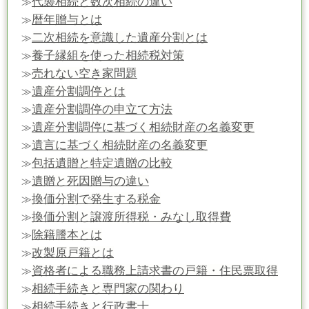
代襲相続と数次相続の違い
≫
暦年贈与とは
≫
二次相続を意識した遺産分割とは
≫
養子縁組を使った相続税対策
≫
売れない空き家問題
≫
遺産分割調停とは
≫
遺産分割調停の申立て方法
≫
遺産分割調停に基づく相続財産の名義変更
≫
遺言に基づく相続財産の名義変更
≫
包括遺贈と特定遺贈の比較
≫
遺贈と死因贈与の違い
≫
換価分割で発生する税金
≫
換価分割と譲渡所得税・みなし取得費
≫
除籍謄本とは
≫
改製原戸籍とは
≫
資格者による職務上請求書の戸籍・住民票取得
≫
相続手続きと専門家の関わり
≫
相続手続きと行政書士
≫